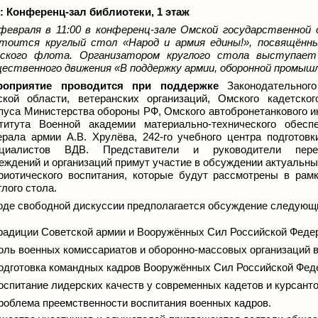
: Конференц-зал библиотеки, 1 этаж
февраля в 11:00 в конференц-зале Омской государственной
тоится круглый стол «Народ и армия едины!», посвящённ
ского флота. Организатором круглого стола выступает 
ественного движения «В поддержку армии, оборонной промышл
роприятие проводится при поддержке
Законодательного
кой области, ветеранских организаций, Омского кадетског
пуса Министерства обороны РФ, Омского автобронетанкового и
титута Военной академии материально-технического обесп
ерала армии А.В. Хрулёва, 242-го учебного центра подготов
ециалистов ВДВ. Представители и руководители пере
еждений и организаций примут участие в обсуждении актуальны
риотического воспитания, которые будут рассмотрены в рам
глого стола.
оде свободной дискуссии предполагается обсуждение следующ
радиции Советской армии и Вооружённых Сил Российской Феде
оль военных комиссариатов и оборонно-массовых организаций в
одготовка командных кадров Вооружённых Сил Российской Фед
оспитание лидерских качеств у современных кадетов и курсанто
роблема преемственности воспитания военных кадров.