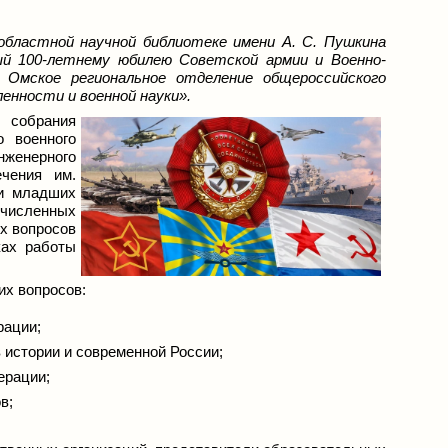
 областной научной библиотеке имени А. С. Пушкина
ый 100-летнему юбилею Советской армии и Военно-
Омское региональное отделение общероссийского
енности и военной науки».
 собрания
о военного
нженерного
ечения им.
ки младших
численных
х вопросов
ках работы
их вопросов:
рации;
 истории и современной России;
ерации;
в;