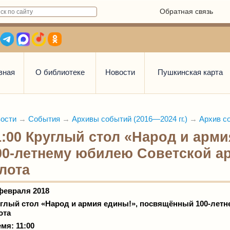
Обратная связь
вная
О библиотеке
Новости
Пушкинская карта
ости
→
События
→
Архивы событий (2016—2024 гг.)
→
Архив со
1:00 Круглый стол «Народ и арм
00-летнему юбилею Советской а
лота
февраля 2018
глый стол «Народ и армия едины!», посвящённый 100-летн
ота
мя: 11:00