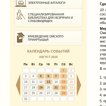
ЭЛЕКТРОННЫЕ КАТАЛОГИ
Где
10 
сос
СПЕЦИАЛИЗИРОВАННАЯ
БИБЛИОТЕКА ДЛЯ НЕЗРЯЧИХ И
мор
СЛАБОВИДЯЩИХ
общ
Ме
Омс
КРАЕВЕДЕНИЕ ОМСКОГО
кор
ПРИИРТЫШЬЯ
инс
ген
сп
КАЛЕНДАРЬ СОБЫТИЙ
учр
АВГУСТ 2026
пат
кру
Пн
Вт
Ср
Чт
Пт
Сб
Вс
В х
1
2
3
4
5
6
7
8
9
т
10
11
12
13
14
15
16
р
17
18
19
20
21
22
23
п
24
25
26
27
28
29
30
в
31
п