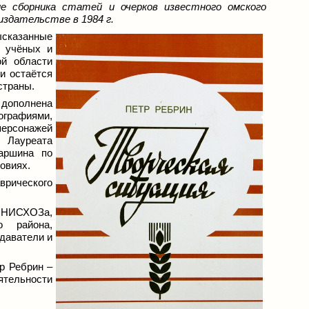
ие сборника статей и очерков известного омского
здательстве в 1984 г.
сказанные
и учёных и
ой области
и остаётся
страны.
– дополнена
графиями,
персонажей
 Лауреата
аршина по
овиях.
рического
ННИСХОЗа,
о района,
даватели и
р Ребрин –
еятельности