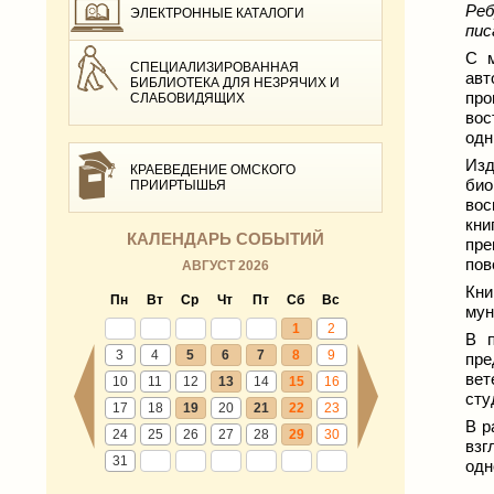
Реб
ЭЛЕКТРОННЫЕ КАТАЛОГИ
пис
С м
СПЕЦИАЛИЗИРОВАННАЯ
авт
БИБЛИОТЕКА ДЛЯ НЕЗРЯЧИХ И
про
СЛАБОВИДЯЩИХ
вос
одн
Изд
КРАЕВЕДЕНИЕ ОМСКОГО
био
ПРИИРТЫШЬЯ
вос
кни
КАЛЕНДАРЬ СОБЫТИЙ
пр
пов
АВГУСТ 2026
Кни
Пн
Вт
Ср
Чт
Пт
Сб
Вс
мун
1
2
В 
3
4
5
6
7
8
9
пр
вет
10
11
12
13
14
15
16
сту
17
18
19
20
21
22
23
В р
24
25
26
27
28
29
30
взг
31
одн