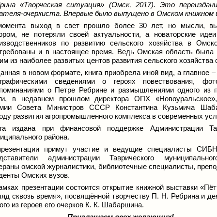
рина «Творческая ситуация» (Омск, 2017). Это переиздан
ателя-очеркиста.
Впервые было выпущено в Омском книжном и
омента выход в свет прошло более 30 лет, но мысли, вы
ором, не потеряли своей актуальности, а новаторские иде
изводственников по развитию сельского хозяйства в Омск
требованы и в настоящее время. Ведь Омская область была 
им из наиболее развитых центов развития сельского хозяйства 
анная в новом формате, книга приобрела иной вид, а главное 
графическими сведениями о героях повествования, фото
поминаниями о Петре Ребрине и размышлениями одного из 
ги, в недавнем прошлом директора ОПХ «Новоуральское»,
емии Совета Министров СССР Константина Кузьмича Шаб
оду развития агропромышленного комплекса в современных усл
га издана при финансовой поддержке Администрации Тав
иципального района.
презентации примут участие и ведущие специалисты СИБ
едставители администрации Таврического муниципальног
ераны омской журналистики, библиотечные специалисты, препо
денты Омских вузов.
амках презентации состоится открытие книжной выставки
«Пёт
ляд сквозь время»
, посвящённой творчеству П. Н. Ребрина и д
ого из героев его очерков К. К. Шабаршина.
Приглашаем всех желающих!