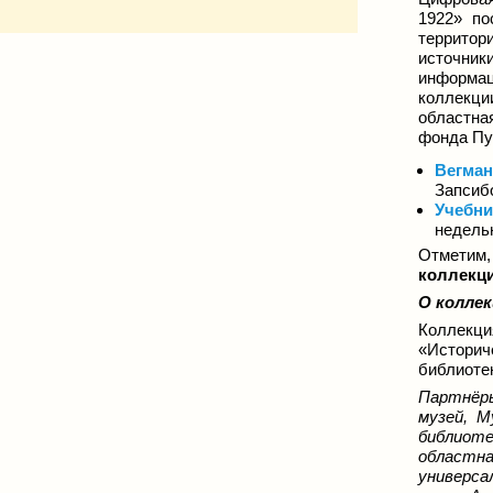
1922» по
территор
источник
информац
коллекци
областна
фонда Пу
Вегман
Запсибо
Учебни
недельн
Отметим,
коллекц
О колле
Коллекц
«Историч
библиоте
Партнёры
музей, М
библиоте
областна
универса