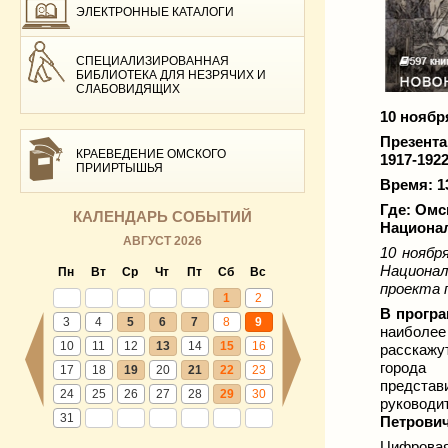
ЭЛЕКТРОННЫЕ КАТАЛОГИ
СПЕЦИАЛИЗИРОВАННАЯ
БИБЛИОТЕКА ДЛЯ НЕЗРЯЧИХ И
СЛАБОВИДЯЩИХ
10 ноябр
Презента
КРАЕВЕДЕНИЕ ОМСКОГО
1917-192
ПРИИРТЫШЬЯ
Время: 1
Где: Омс
КАЛЕНДАРЬ СОБЫТИЙ
Национал
АВГУСТ 2026
10 ноябр
Национал
Пн
Вт
Ср
Чт
Пт
Сб
Вс
проекта 
1
2
В прогр
3
4
5
6
7
8
9
наиболее
10
11
12
13
14
15
16
расскажу
города
17
18
19
20
21
22
23
предста
24
25
26
27
28
29
30
руковод
31
Петрови
Цифрова