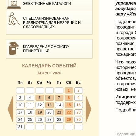
управле
ЭЛЕКТРОННЫЕ КАТАЛОГИ
государ
игру «Ис
СПЕЦИАЛИЗИРОВАННАЯ
Подобное
БИБЛИОТЕКА ДЛЯ НЕЗРЯЧИХ И
проводит
СЛАБОВИДЯЩИХ
и города
географи
познани
КРАЕВЕДЕНИЕ ОМСКОГО
нравстве
ПРИИРТЫШЬЯ
пожарног
Что тако
КАЛЕНДАРЬ СОБЫТИЙ
историче
проводи
АВГУСТ 2026
объекто
Пн
Вт
Ср
Чт
Пт
Сб
Вс
географи
новых, н
1
2
Инициат
3
4
5
6
7
8
9
поддержк
10
11
12
13
14
15
16
Подробна
17
18
19
20
21
22
23
24
25
26
27
28
29
30
31
Поделиться: