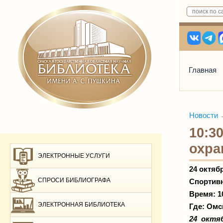
Главная
Новости
10:3
охра
ЭЛЕКТРОННЫЕ УСЛУГИ
24 октяб
СПРОСИ БИБЛИОГРАФА
Спортивн
Время: 1
ЭЛЕКТРОННАЯ БИБЛИОТЕКА
Где:
Омс
24 октя