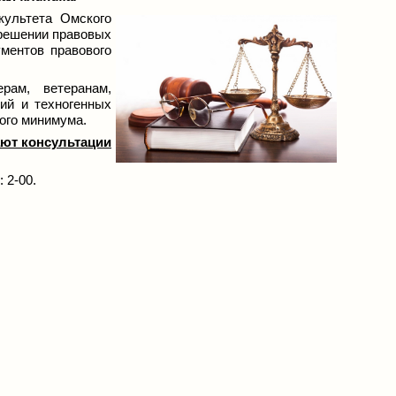
культета Омского
 решении правовых
ментов правового
рам, ветеранам,
ий и техногенных
ого минимума.
ают консультации
 2-00.