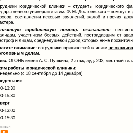
рудники юридической клиники – студенты юридического фа
ударственного университета им. Ф. М. Достоевского
–
помогут в
росов, составлении исковых заявлений, жалоб и прочих доку
актера.
сплатную юридическую помощь оказывают:
пенсионе
алидам, участникам боевых действий, пострадавшим от авар
астроф и лицам, среднедушевой доход которых ниже прожиточн
атите внимание:
сотрудники юридической клиники
не оказыв
 уголовным делам
.
ес:
ОГОНБ имени А. С. Пушкина, 2 этаж, ауд. 202, местный тел.:
им работы юридической клиники:
недельно (с 18 сентября до 14 декабря)
недельник
00-13:30
00-15:30
верг
00-13:00
00-15:30
литься: