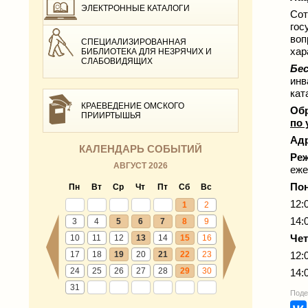
ЭЛЕКТРОННЫЕ КАТАЛОГИ
Сот
гос
воп
СПЕЦИАЛИЗИРОВАННАЯ
хар
БИБЛИОТЕКА ДЛЯ НЕЗРЯЧИХ И
СЛАБОВИДЯЩИХ
Бе
инв
кат
КРАЕВЕДЕНИЕ ОМСКОГО
Обр
ПРИИРТЫШЬЯ
по
Адр
КАЛЕНДАРЬ СОБЫТИЙ
Реж
АВГУСТ 2026
еже
По
Пн
Вт
Ср
Чт
Пт
Сб
Вс
12:
1
2
14:
3
4
5
6
7
8
9
Чет
10
11
12
13
14
15
16
17
18
19
20
21
22
23
12:
24
25
26
27
28
29
30
14:
31
Поде