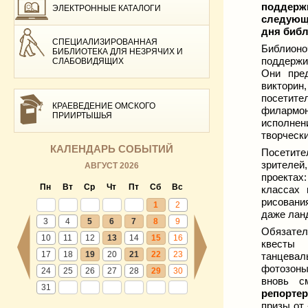
поддержк
ЭЛЕКТРОННЫЕ КАТАЛОГИ
следующи
дня библ
СПЕЦИАЛИЗИРОВАННАЯ
Библионо
БИБЛИОТЕКА ДЛЯ НЕЗРЯЧИХ И
поддержи
СЛАБОВИДЯЩИХ
Они пред
викторин
посетит
КРАЕВЕДЕНИЕ ОМСКОГО
филармо
ПРИИРТЫШЬЯ
исполне
творческ
КАЛЕНДАРЬ СОБЫТИЙ
Посетит
зрителей
АВГУСТ 2026
проектах:
Пн
Вт
Ср
Чт
Пт
Сб
Вс
классах 
рисовани
1
2
даже лан
3
4
5
6
7
8
9
Обязател
10
11
12
13
14
15
16
квесты 
17
18
19
20
21
22
23
танцевал
фотозоны
24
25
26
27
28
29
30
вновь с
31
репорте
призы от