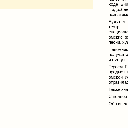
ходе Биб
Подро
познаком
Будут и 
театр 
специали
омские ж
песни, ху
Напомним
получат 
и смогут 
Героем Б
предмет 
омской и
отразилас
Также зн
С полной
Обо всех