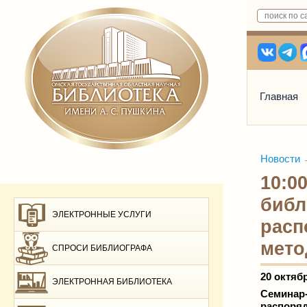
Главная
Новости
10:0
библ
ЭЛЕКТРОННЫЕ УСЛУГИ
расп
мето
СПРОСИ БИБЛИОГРАФА
20 октяб
ЭЛЕКТРОННАЯ БИБЛИОТЕКА
Семинар-
распоряд