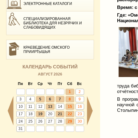
ЭЛЕКТРОННЫЕ КАТАЛОГИ
Время: с 
Где:
«Ом
СПЕЦИАЛИЗИРОВАННАЯ
Национал
БИБЛИОТЕКА ДЛЯ НЕЗРЯЧИХ И
СЛАБОВИДЯЩИХ
КРАЕВЕДЕНИЕ ОМСКОГО
ПРИИРТЫШЬЯ
КАЛЕНДАРЬ СОБЫТИЙ
АВГУСТ 2026
Пн
Вт
Ср
Чт
Пт
Сб
Вс
труда би
отчётност
1
2
В програ
3
4
5
6
7
8
9
научной 
10
11
12
13
14
15
16
Столыпин
17
18
19
20
21
22
23
24
25
26
27
28
29
30
31