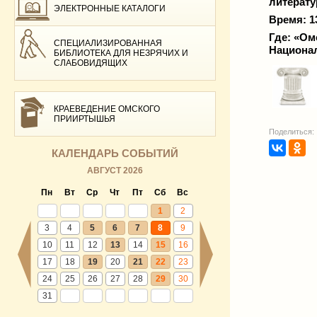
литерату
ЭЛЕКТРОННЫЕ КАТАЛОГИ
Время: 1
Где: «Ом
СПЕЦИАЛИЗИРОВАННАЯ
Национал
БИБЛИОТЕКА ДЛЯ НЕЗРЯЧИХ И
СЛАБОВИДЯЩИХ
КРАЕВЕДЕНИЕ ОМСКОГО
ПРИИРТЫШЬЯ
Поделиться:
КАЛЕНДАРЬ СОБЫТИЙ
АВГУСТ 2026
Пн
Вт
Ср
Чт
Пт
Сб
Вс
1
2
3
4
5
6
7
8
9
10
11
12
13
14
15
16
17
18
19
20
21
22
23
24
25
26
27
28
29
30
31