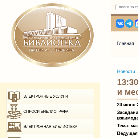
Главная
Новости
13:3
и ме
ЭЛЕКТРОННЫЕ УСЛУГИ
24 июня 
СПРОСИ БИБЛИОГРАФА
Заседани
взаимод
Тема: ма
ЭЛЕКТРОННАЯ БИБЛИОТЕКА
Ведущая 