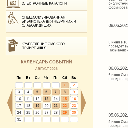
ЭЛЕКТРОННЫЕ КАТАЛОГИ
библиотечн
формирован
СПЕЦИАЛИЗИРОВАННАЯ
БИБЛИОТЕКА ДЛЯ НЕЗРЯЧИХ И
08.06.202
СЛАБОВИДЯЩИХ
8 июня в 1
КРАЕВЕДЕНИЕ ОМСКОГО
проведёт в
ПРИИРТЫШЬЯ
Называевск
КАЛЕНДАРЬ СОБЫТИЙ
06.06.202
АВГУСТ 2026
6 июня Омс
Пн
Вт
Ср
Чт
Пт
Сб
Вс
города на п
1
2
3
4
5
6
7
8
9
10
11
12
13
14
15
16
17
18
19
20
21
22
23
24
25
26
27
28
29
30
05.06.202
31
5 июня Омс
города на п