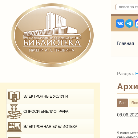
Главная
Раздел:
Н
Архи
ЭЛЕКТРОННЫЕ УСЛУГИ
Все
Янв
СПРОСИ БИБЛИОГРАФА
09.06.202
ЭЛЕКТРОННАЯ БИБЛИОТЕКА
9 июня мет
семинар-пр