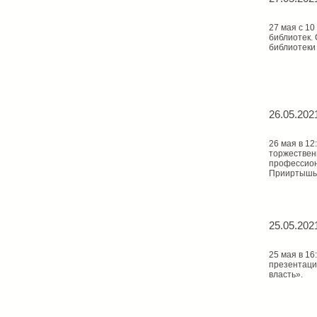
27 мая с 1
библиотек.
библиотеки 
26.05.202
26 мая в 12
торжествен
профессион
Прииртышь
25.05.202
25 мая в 16
презентаци
власть».