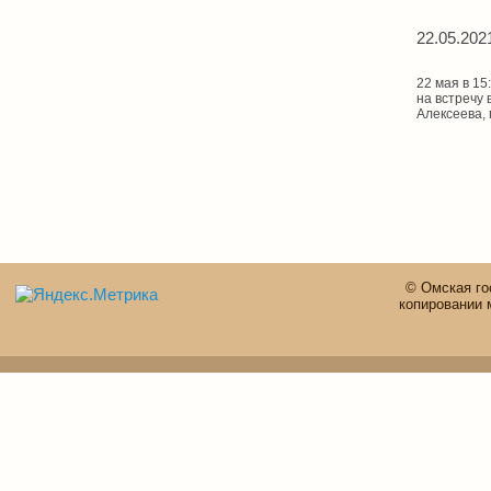
22.05.202
22 мая в 15
на встречу
Алексеева,
© Омская го
копировании 