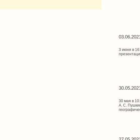
03.06.202
3 июня в 16
презентаци
30.05.202
30 мая в 1
А. С. Пушки
географиче
27.05.202