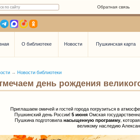
Обратная связь
вная
О библиотеке
Новости
Пушкинская карта
ости
→
Новости библиотеки
тмечаем день рождения великого
Приглашаем омичей и гостей города погрузиться в атмосфе
Пушкинский день России!
5 июня
Омская государственна
Пушкина
подготовила
насыщенную программу
, котора
великому наследию Алексан