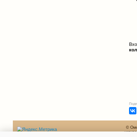
Вхо
ко
Поде
© Омс
копиро