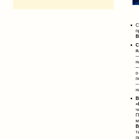
С
п
В
С
п
—
н
—
о
п
—
н
В
«
ч
П
м
В
т
п