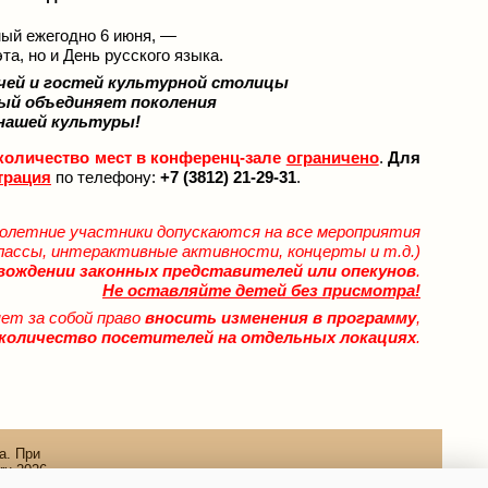
ый ежегодно 6 июня, —
та, но и День русского языка.
чей и гостей культурной столицы
рый объединяет поколения
нашей культуры!
количество мест в конференц-зале
ограничено
.
Для
трация
по телефону:
+7 (3812) 21-29-31
.
олетние участники допускаются на все мероприятия
классы, интерактивные активности, концерты и т.д.)
вождении законных представителей или опекунов
.
Не оставляйте детей без присмотра!
ет за собой право
вносить изменения в программу
,
количество посетителей на отдельных локациях
.
а. При
ru 2026