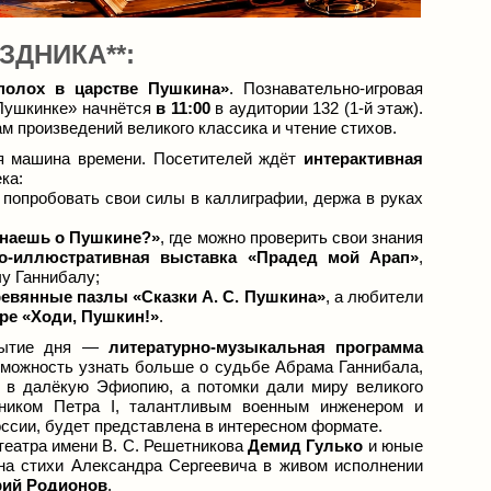
ЗДНИКА**:
полох в царстве Пушкина»
. Познавательно-игровая
 Пушкинке» начнётся
в 11:00
в аудитории 132 (1-й этаж).
 произведений великого классика и чтение стихов.
я машина времени. Посетителей ждёт
интерактивная
ка:
попробовать свои силы в каллиграфии, держа в руках
знаешь о Пушкине?»
, где можно проверить свои знания
о-иллюстративная выставка «Прадед мой Арап»
,
у Ганнибалу;
евянные пазлы «Сказки А. С. Пушкина»
, а любители
гре «Ходи, Пушкин!»
.
обытие дня —
литературно-музыкальная программа
зможность узнать больше о судьбе Абрама Ганнибала,
т в далёкую Эфиопию, а потомки дали миру великого
тником Петра I, талантливым военным инженером и
ссии, будет представлена в интересном формате.
театра имени В. С. Решетникова
Демид Гулько
и юные
а стихи Александра Сергеевича в живом исполнении
ий Родионов
.