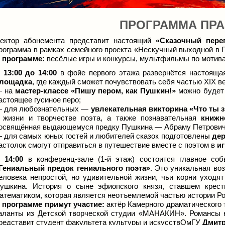
ПРОГРАММА ПРА
ектор абонемента представит настоящий
«Сказочный пере
рограмма в рамках семейного проекта «Нескучный выходной в
 программе:
весёлые игры и конкурсы, мультфильмы по мотивам
 13:00 до 14:00
в фойе первого этажа развернётся настояща
лощадка
, где каждый сможет почувствовать себя частью XIX ве
 на
мастер-классе «Пишу пером, как Пушкин!»
можно будет 
астоящее гусиное перо;
 для любознательных —
увлекательная викторина «Что ты 
 жизни и творчестве поэта, а также познавательная
книжн
освящённая выдающемуся предку Пушкина — Абраму Петрович
 для самых юных гостей и любителей сказок подготовлены
дер
астолок смогут отправиться в путешествие вместе с поэтом в
и
 14:00
в конференц-зале (1-й этаж) состоится главное с
Гениальный предок гениального поэта»
. Это уникальная во
еловека непростой, но удивительной жизни, чьи корни уходя
ушкина. История о сыне эфиопского князя, ставшем крес
атематиком, которая является неотъемлемой частью истории Ро
 программе примут участие:
актёр Камерного драматического 
аланты из Детской творческой студии «МАНАКИН». Романсы н
редставит студент факультета культуры и искусствОмГУ
Дмитр