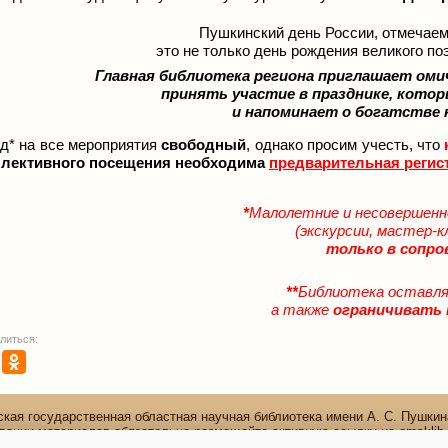
Пушкинский день России, отмечаем
это не только день рождения великого поэ
Главная библиотека региона приглашает оми
принять участие в празднике, кото
и напоминает о богатстве 
д* на все мероприятия
свободный
, однако просим учесть, что
ллективного посещения необходима
предварительная регис
*
Малолетние и несовершенн
(экскурсии, мастер-
только в сопро
**
Библиотека оставля
а также
ограничивать 
литься:
кая государственная областная научная библиотека имени А. С. Пушкин
вании материалов обязательно размещайте активную ссылку на omsklib.
644099, г. Омск, ул. Красный Путь, д. 11.