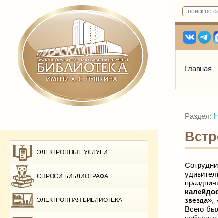
Главная
Раздел:
Н
Встр
ЭЛЕКТРОННЫЕ УСЛУГИ
Сотрудн
удивител
СПРОСИ БИБЛИОГРАФА
празднич
калейдос
звезда»,
ЭЛЕКТРОННАЯ БИБЛИОТЕКА
Всего бы
победите