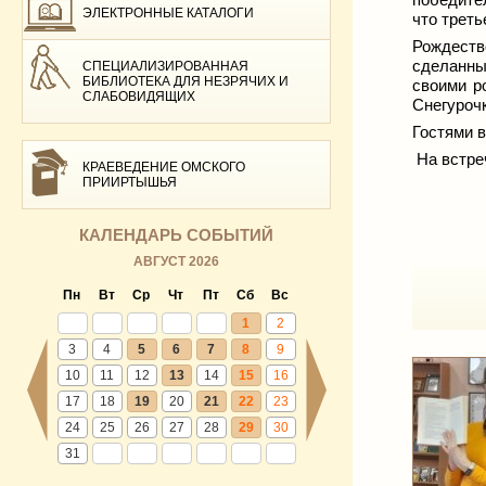
ЭЛЕКТРОННЫЕ КАТАЛОГИ
что треть
Рождеств
сделанны
СПЕЦИАЛИЗИРОВАННАЯ
БИБЛИОТЕКА ДЛЯ НЕЗРЯЧИХ И
своими р
СЛАБОВИДЯЩИХ
Снегуроч
Гостями в
На встре
КРАЕВЕДЕНИЕ ОМСКОГО
ПРИИРТЫШЬЯ
КАЛЕНДАРЬ СОБЫТИЙ
АВГУСТ 2026
Пн
Вт
Ср
Чт
Пт
Сб
Вс
1
2
3
4
5
6
7
8
9
10
11
12
13
14
15
16
17
18
19
20
21
22
23
24
25
26
27
28
29
30
31