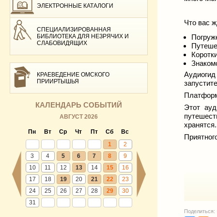
ЭЛЕКТРОННЫЕ КАТАЛОГИ
Что вас ж
СПЕЦИАЛИЗИРОВАННАЯ
БИБЛИОТЕКА ДЛЯ НЕЗРЯЧИХ И
Погруже
СЛАБОВИДЯЩИХ
Путеше
Коротк
Знаком
Аудиогид
КРАЕВЕДЕНИЕ ОМСКОГО
ПРИИРТЫШЬЯ
запустит
Платформ
КАЛЕНДАРЬ СОБЫТИЙ
Этот ауд
путешест
АВГУСТ 2026
хранятся.
Пн
Вт
Ср
Чт
Пт
Сб
Вс
Приятног
1
2
3
4
5
6
7
8
9
10
11
12
13
14
15
16
17
18
19
20
21
22
23
24
25
26
27
28
29
30
31
Поделиться: