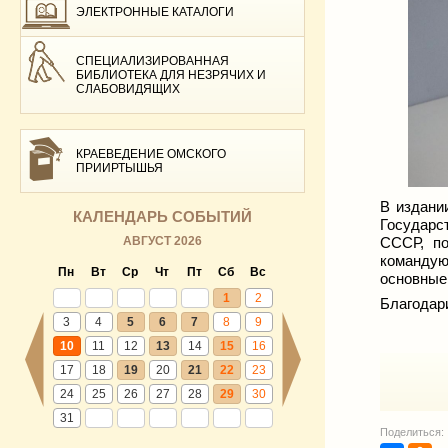
ЭЛЕКТРОННЫЕ КАТАЛОГИ
СПЕЦИАЛИЗИРОВАННАЯ
БИБЛИОТЕКА ДЛЯ НЕЗРЯЧИХ И
СЛАБОВИДЯЩИХ
КРАЕВЕДЕНИЕ ОМСКОГО
ПРИИРТЫШЬЯ
В издани
КАЛЕНДАРЬ СОБЫТИЙ
Государс
АВГУСТ 2026
СССР, п
команду
Пн
Вт
Ср
Чт
Пт
Сб
Вс
основные
1
2
Благодар
3
4
5
6
7
8
9
10
11
12
13
14
15
16
17
18
19
20
21
22
23
24
25
26
27
28
29
30
31
Поделиться: