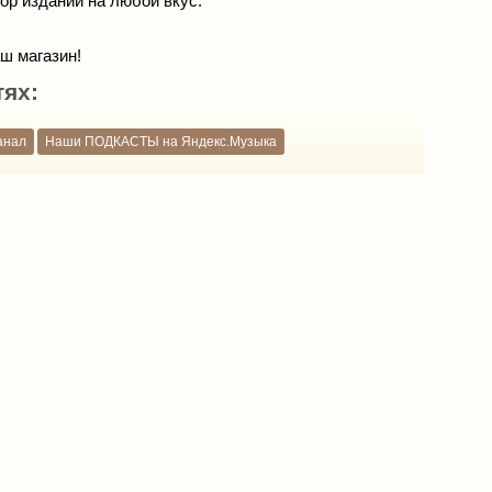
р изданий на любой вкус.
ш магазин!
тях:
анал
Наши ПОДКАСТЫ на Яндекс.Музыка