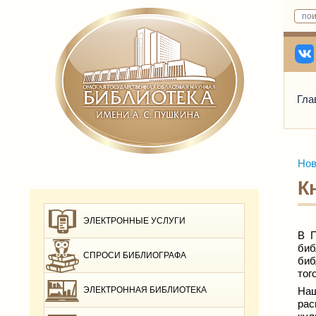
Гла
Нов
К
ЭЛЕКТРОННЫЕ УСЛУГИ
В П
биб
СПРОСИ БИБЛИОГРАФА
биб
тог
ЭЛЕКТРОННАЯ БИБЛИОТЕКА
Наш
рас