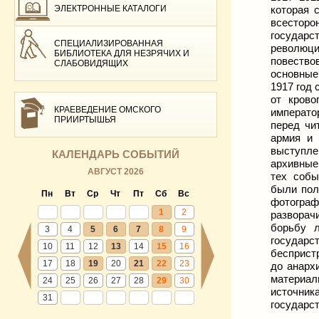
ЭЛЕКТРОННЫЕ КАТАЛОГИ
которая 
всесторо
государс
СПЕЦИАЛИЗИРОВАННАЯ
революци
БИБЛИОТЕКА ДЛЯ НЕЗРЯЧИХ И
повество
СЛАБОВИДЯЩИХ
основные
1917 год
от крово
КРАЕВЕДЕНИЕ ОМСКОГО
императо
ПРИИРТЫШЬЯ
перед чи
армия и 
выступле
КАЛЕНДАРЬ СОБЫТИЙ
архивные
АВГУСТ 2026
тех собы
были пол
Пн
Вт
Ср
Чт
Пт
Сб
Вс
фотограф
1
2
разворач
борьбу л
3
4
5
6
7
8
9
государ
10
11
12
13
14
15
16
бесприст
17
18
19
20
21
22
23
до анарх
материал
24
25
26
27
28
29
30
источник
31
государс