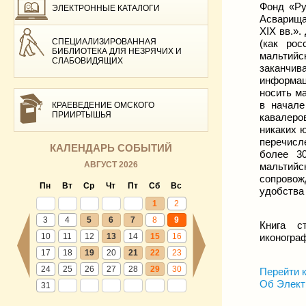
Фонд «Ру
ЭЛЕКТРОННЫЕ КАТАЛОГИ
Асварища
XIX вв.»
СПЕЦИАЛИЗИРОВАННАЯ
(как рос
БИБЛИОТЕКА ДЛЯ НЕЗРЯЧИХ И
мальтийск
СЛАБОВИДЯЩИХ
заканчив
информац
носить м
в начале
КРАЕВЕДЕНИЕ ОМСКОГО
ПРИИРТЫШЬЯ
кавалеро
никаких 
перечисл
КАЛЕНДАРЬ СОБЫТИЙ
более 3
АВГУСТ 2026
мальтийс
сопрово
Пн
Вт
Ср
Чт
Пт
Сб
Вс
удобства 
1
2
3
4
5
6
7
8
9
Книга с
10
11
12
13
14
15
16
иконограф
17
18
19
20
21
22
23
24
25
26
27
28
29
30
Перейти к
Об Элект
31