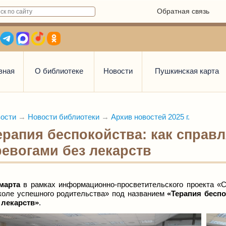
Обратная связь
вная
О библиотеке
Новости
Пушкинская карта
ости
→
Новости библиотеки
→
Архив новостей 2025 г.
ерапия беспокойства: как справл
ревогами без лекарств
 марта
в рамках информационно-просветительского проекта «С
оле успешного родительства» под названием
«Терапия беспо
 лекарств»
.