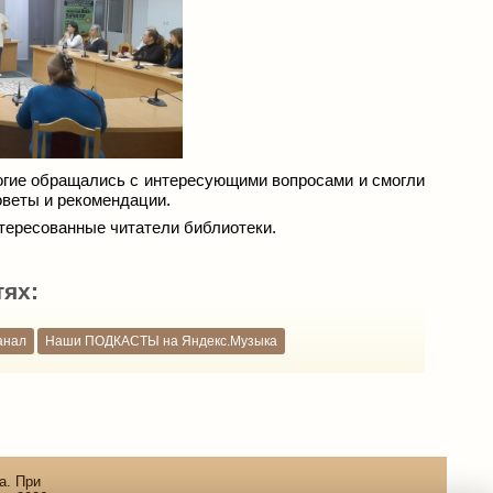
огие обращались с интересующими вопросами и смогли
оветы и рекомендации.
нтересованные читатели библиотеки.
тях:
анал
Наши ПОДКАСТЫ на Яндекс.Музыка
а. При