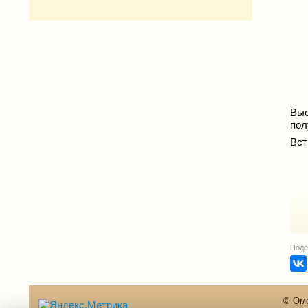
Выс
пол
Вст
Поде
© Омс