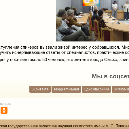
тупления спикеров вызвали живой интерес у собравшихся. Мн
учить исчерпывающие ответы от специалистов, практические с
речу посетило около 50 человек, это жители города Омска, заи
Мы в соцсе
ВКонтакте
Telegram-канал
Одноклассники
Rutube-к
литься:
кая государственная областная научная библиотека имени А. С. Пушкин