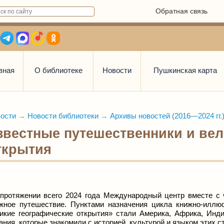
Обратная связь
вная
О библиотеке
Новости
Пушкинская карта
ости
→
Новости библиотеки
→
Архивы новостей (2016—2024 гг.
звестные путешественники и вел
ткрытия
протяжении всего 2024 года Международный центр вместе с
жное путешествие. Пунктами назначения цикла книжно-иллю
икие географические открытия» стали Америка, Африка, Инд
ания, которые знакомили с историей, культурой и языком этих с