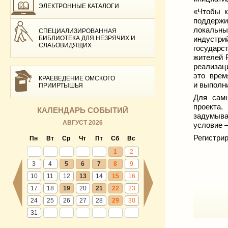
ЭЛЕКТРОННЫЕ КАТАЛОГИ
«Чтобы к
поддерж
локальны
СПЕЦИАЛИЗИРОВАННАЯ
БИБЛИОТЕКА ДЛЯ НЕЗРЯЧИХ И
индустри
СЛАБОВИДЯЩИХ
государс
жителей 
реализац
это врем
КРАЕВЕДЕНИЕ ОМСКОГО
и выполни
ПРИИРТЫШЬЯ
Для самы
проекта.
КАЛЕНДАРЬ СОБЫТИЙ
задумыва
АВГУСТ 2026
условие –
Регистрир
Пн
Вт
Ср
Чт
Пт
Сб
Вс
1
2
3
4
5
6
7
8
9
10
11
12
13
14
15
16
17
18
19
20
21
22
23
24
25
26
27
28
29
30
31