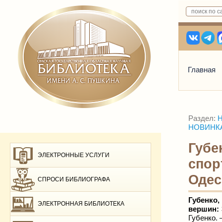
Главная
Раздел:
Н
НОВИНКАМ
Губе
ЭЛЕКТРОННЫЕ УСЛУГИ
спор
Одес
СПРОСИ БИБЛИОГРАФА
Губенко
ЭЛЕКТРОННАЯ БИБЛИОТЕКА
вершин: 
Губенко.