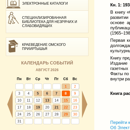
ЭЛЕКТРОННЫЕ КАТАЛОГИ
Кн. 1: 19
В книгу 
развитии
СПЕЦИАЛИЗИРОВАННАЯ
БИБЛИОТЕКА ДЛЯ НЕЗРЯЧИХ И
основе а
СЛАБОВИДЯЩИХ
публикац
(1965–198
Первая к
КРАЕВЕДЕНИЕ ОМСКОГО
долгожд
ПРИИРТЫШЬЯ
культурн
Книгу пре
КАЛЕНДАРЬ СОБЫТИЙ
Издание 
газетных
АВГУСТ 2026
Факты по
внутри ра
Пн
Вт
Ср
Чт
Пт
Сб
Вс
1
2
Книга ра
3
4
5
6
7
8
9
10
11
12
13
14
15
16
17
18
19
20
21
22
23
24
25
26
27
28
29
30
31
Перейти к
Об Элект