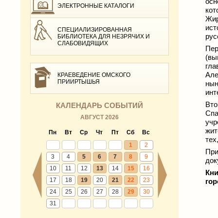
осн
ЭЛЕКТРОННЫЕ КАТАЛОГИ
кот
Жир
ист
СПЕЦИАЛИЗИРОВАННАЯ
рус
БИБЛИОТЕКА ДЛЯ НЕЗРЯЧИХ И
СЛАБОВИДЯЩИХ
Пер
(вы
гла
Але
КРАЕВЕДЕНИЕ ОМСКОГО
ПРИИРТЫШЬЯ
нын
инт
Вто
КАЛЕНДАРЬ СОБЫТИЙ
Спа
АВГУСТ 2026
учр
жит
Пн
Вт
Ср
Чт
Пт
Сб
Вс
тех
1
2
При
3
4
5
6
7
8
9
док
10
11
12
13
14
15
16
Кни
17
18
19
20
21
22
23
гор
24
25
26
27
28
29
30
31