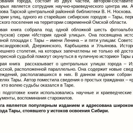
ования города, состоит из двух частей, автором-составит
орых является сотрудник научно-краеведческого центра им. А
ова Тарской центральной районной библиотеки В. Н. Носкова.
ории улиц, одного из старейших сибирских городов – Тары, пер
ского поселения на территории современной Омской области.
вая книга собрала под одной обложкой шесть фотоальб
пусков) серии «История одной улицы». Она посвящена ист
вной площади г. Тары – имени Ленина – и пяти улицам: Советс
ксандровской, Дзержинского, Карбышева и Ульянова. Исто
ешнего столетия, на которых запечатлены не только её досто
ересной судьбой помогут окунуться в «уличную историю» Тары 
рая книга рассказывает о центральных улицах города – И
сской, расположенной параллельно. Она содержит новые сведе
еждений, располагавшихся в них. В данном издании собра
елях Тары. Автор поместила сведения о простых гражданах – «
, кто волею судьбы оказался в Таре.
 подготовке книги использовались научные и краеведческие 
ументы, воспоминания старожилов.
га является популярным изданием и адресована широкому
ода Тары, стоявшего у истоков освоения Сибири.