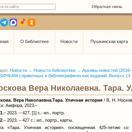
Обратная связь
вная
О библиотеке
Новости
Пушкинская карта
дел:
Новости
→
Новости библиотеки
→
Архивы новостей (2016—
ИНКАМ справочных и библиографических изданий. Выпуск 13
оскова Вера Николаевна. Тара. 
кова, Вера Николаевна.
Тара. Уличная история
/ В. Н. Носков
к: Амфора, 2023.–
 1
.– 2023. – 427, [1] с.: ил., портр.
 2
.– 2023. – 427 с.: ил., портр., карты.
га «Тара. Уличная история», посвященная 425-летию со