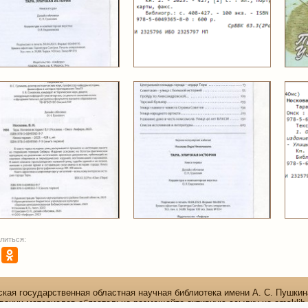
литься:
кая государственная областная научная библиотека имени А. С. Пушкин
вании материалов обязательно размещайте активную ссылку на omsklib.