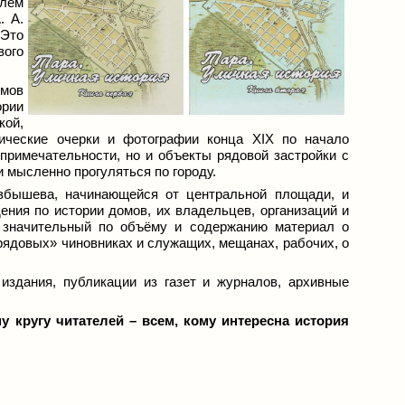
елем
. А.
 Это
вого
омов
ории
кой,
рические очерки и фотографии конца XIX по начало
примечательности, но и объекты рядовой застройки с
и мысленно прогуляться по городу.
збышева, начинающейся от центральной площади, и
ния по истории домов, их владельцев, организаций и
н значительный по объёму и содержанию материал о
рядовых» чиновниках и служащих, мещанах, рабочих, о
издания, публикации из газет и журналов, архивные
 кругу читателей – всем, кому интересна история