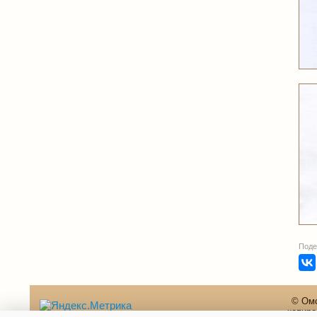
Поде
© Омс
копиро