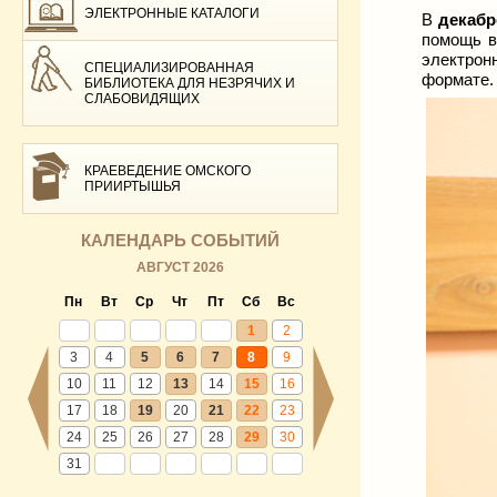
ЭЛЕКТРОННЫЕ КАТАЛОГИ
В
декабр
помощь в
электрон
СПЕЦИАЛИЗИРОВАННАЯ
формате.
БИБЛИОТЕКА ДЛЯ НЕЗРЯЧИХ И
СЛАБОВИДЯЩИХ
КРАЕВЕДЕНИЕ ОМСКОГО
ПРИИРТЫШЬЯ
КАЛЕНДАРЬ СОБЫТИЙ
АВГУСТ 2026
Пн
Вт
Ср
Чт
Пт
Сб
Вс
1
2
3
4
5
6
7
8
9
10
11
12
13
14
15
16
17
18
19
20
21
22
23
24
25
26
27
28
29
30
31