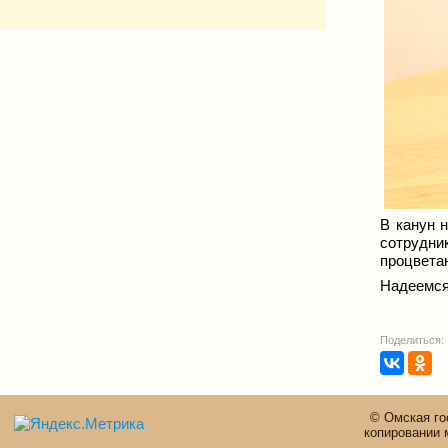
В канун 
сотрудн
процветан
Надеемся
Поделиться:
© Омская го
копировании 