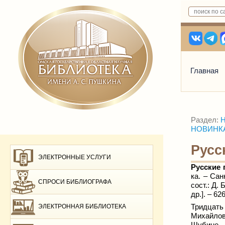
Главная
Раздел:
Н
НОВИНКАМ
Русс
ЭЛЕКТРОННЫЕ УСЛУГИ
Русские 
ка. – Сан
СПРОСИ БИБЛИОГРАФА
сост.: Д. 
др.]. – 626
Тридцать
ЭЛЕКТРОННАЯ БИБЛИОТЕКА
Михайлов
Шубине,