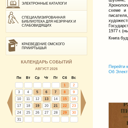
ЭЛЕКТРОННЫЕ КАТАЛОГИ
Хронолог
схеме и 
писателя
СПЕЦИАЛИЗИРОВАННАЯ
художест
БИБЛИОТЕКА ДЛЯ НЕЗРЯЧИХ И
Государс
СЛАБОВИДЯЩИХ
1977 г. (
Книга буд
КРАЕВЕДЕНИЕ ОМСКОГО
ПРИИРТЫШЬЯ
КАЛЕНДАРЬ СОБЫТИЙ
Перейти к
АВГУСТ 2026
Об Элект
Пн
Вт
Ср
Чт
Пт
Сб
Вс
1
2
3
4
5
6
7
8
9
10
11
12
13
14
15
16
17
18
19
20
21
22
23
24
25
26
27
28
29
30
31