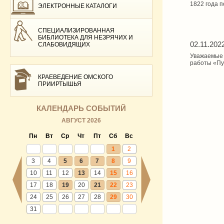
1822 года п
ЭЛЕКТРОННЫЕ КАТАЛОГИ
СПЕЦИАЛИЗИРОВАННАЯ
БИБЛИОТЕКА ДЛЯ НЕЗРЯЧИХ И
02.11.202
СЛАБОВИДЯЩИХ
Уважаемые 
работы «Пу
КРАЕВЕДЕНИЕ ОМСКОГО
ПРИИРТЫШЬЯ
КАЛЕНДАРЬ СОБЫТИЙ
АВГУСТ 2026
Пн
Вт
Ср
Чт
Пт
Сб
Вс
1
2
3
4
5
6
7
8
9
10
11
12
13
14
15
16
17
18
19
20
21
22
23
24
25
26
27
28
29
30
31