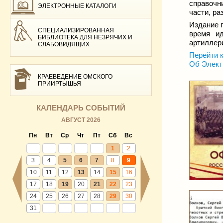
справочн
ЭЛЕКТРОННЫЕ КАТАЛОГИ
части, ра
Издание 
СПЕЦИАЛИЗИРОВАННАЯ
время ид
БИБЛИОТЕКА ДЛЯ НЕЗРЯЧИХ И
артиллер
СЛАБОВИДЯЩИХ
Перейти к
Об Элект
КРАЕВЕДЕНИЕ ОМСКОГО
ПРИИРТЫШЬЯ
КАЛЕНДАРЬ СОБЫТИЙ
АВГУСТ 2026
Пн
Вт
Ср
Чт
Пт
Сб
Вс
1
2
3
4
5
6
7
8
9
10
11
12
13
14
15
16
17
18
19
20
21
22
23
24
25
26
27
28
29
30
31