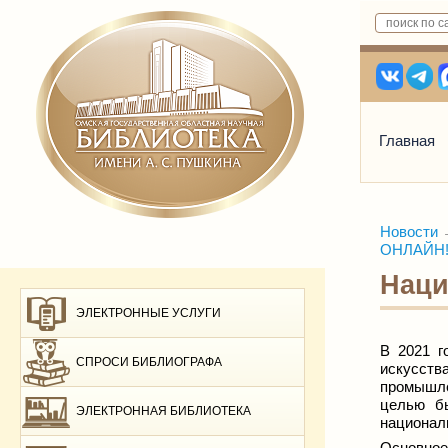
Главная
Новости
ОНЛАЙН! 
Наци
ЭЛЕКТРОННЫЕ УСЛУГИ
В 2021 г
СПРОСИ БИБЛИОГРАФА
искусств
промышл
целью бы
ЭЛЕКТРОННАЯ БИБЛИОТЕКА
националь
Основно