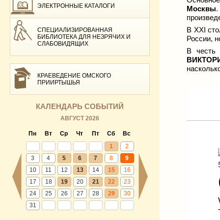
ЭЛЕКТРОННЫЕ КАТАЛОГИ
Москвы
.
произвед
В
XXI
сто
СПЕЦИАЛИЗИРОВАННАЯ
БИБЛИОТЕКА ДЛЯ НЕЗРЯЧИХ И
России, 
СЛАБОВИДЯЩИХ
В честь
ВИКТОР
наскольк
КРАЕВЕДЕНИЕ ОМСКОГО
ПРИИРТЫШЬЯ
КАЛЕНДАРЬ СОБЫТИЙ
АВГУСТ 2026
Пн
Вт
Ср
Чт
Пт
Сб
Вс
1
2
3
4
5
6
7
8
9
10
11
12
13
14
15
16
17
18
19
20
21
22
23
24
25
26
27
28
29
30
31