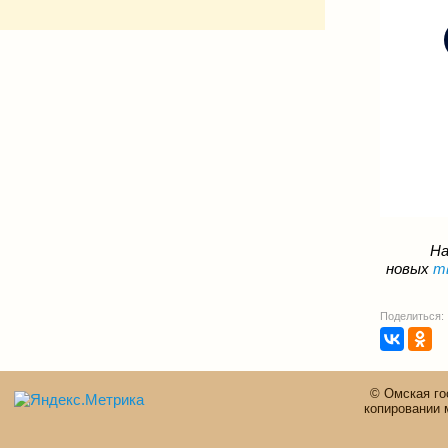
На
новых
т
Поделиться:
© Омская го
копировании 