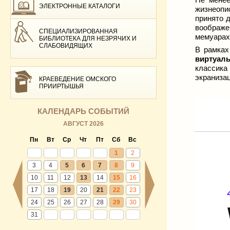
ЭЛЕКТРОННЫЕ КАТАЛОГИ
жизнеопи
принято 
воображе
СПЕЦИАЛИЗИРОВАННАЯ
мемуарах
БИБЛИОТЕКА ДЛЯ НЕЗРЯЧИХ И
СЛАБОВИДЯЩИХ
В рамка
виртуаль
классика
экранизац
КРАЕВЕДЕНИЕ ОМСКОГО
ПРИИРТЫШЬЯ
КАЛЕНДАРЬ СОБЫТИЙ
АВГУСТ 2026
Пн
Вт
Ср
Чт
Пт
Сб
Вс
1
2
3
4
5
6
7
8
9
10
11
12
13
14
15
16
17
18
19
20
21
22
23
24
25
26
27
28
29
30
31