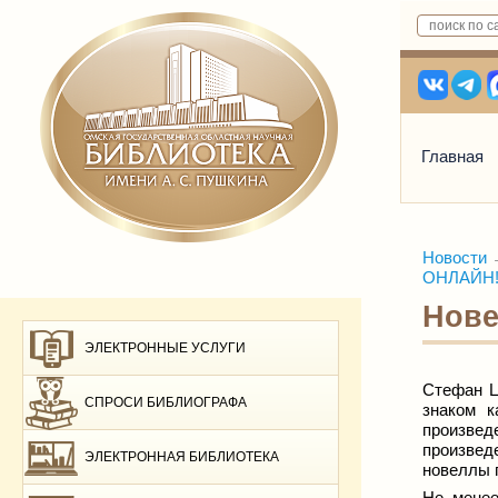
Главная
Новости
ОНЛАЙН! 
Нове
ЭЛЕКТРОННЫЕ УСЛУГИ
Стефан Ц
СПРОСИ БИБЛИОГРАФА
знаком 
произвед
произвед
ЭЛЕКТРОННАЯ БИБЛИОТЕКА
новеллы 
Не мене