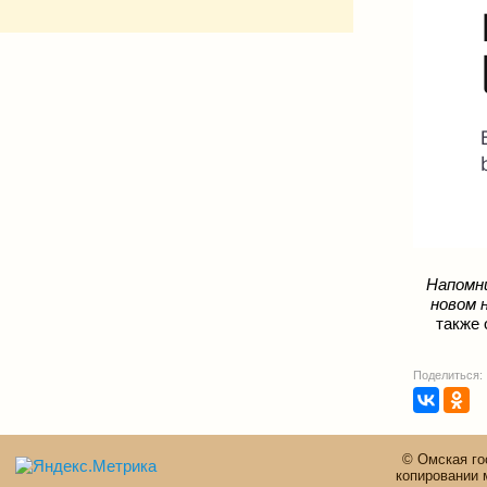
На
по
мн
новом 
также 
Поделиться:
© Омская го
копировании 