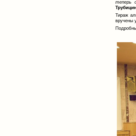
теперь 
Трубици
Тираж ал
вручены 
Подробны