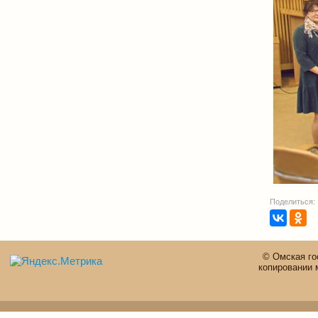
Поделиться:
© Омская го
копировании 