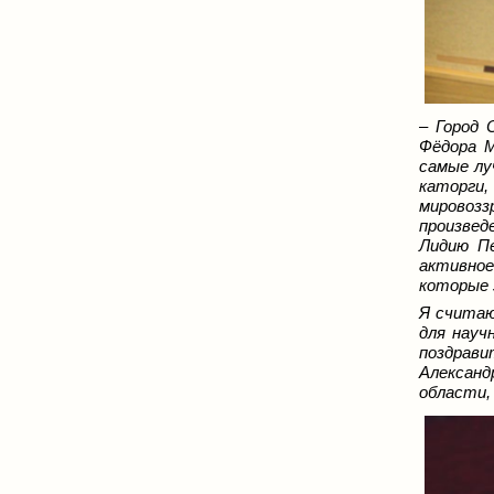
– Город 
Фёдора М
самые лу
каторги,
мировозз
произвед
Лидию Пе
активное
которые 
Я считаю
для науч
поздрав
Александ
области,