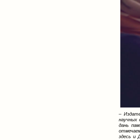
– Издат
научных 
дань пам
отмечаем
здесь и 