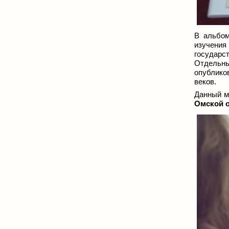
В альбом
изучения
государс
Отдельны
опублико
веков.
Данный м
Омской 