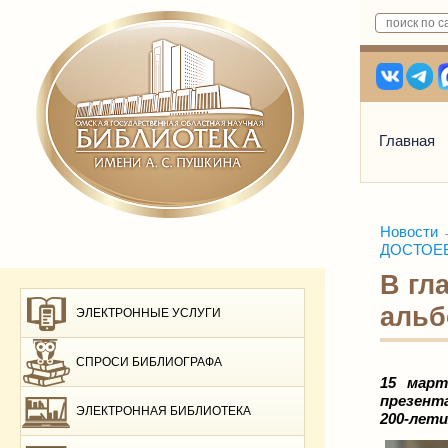
Главная
Новости
ДОСТОЕВ
В гл
альб
ЭЛЕКТРОННЫЕ УСЛУГИ
СПРОСИ БИБЛИОГРАФА
15 март
презент
ЭЛЕКТРОННАЯ БИБЛИОТЕКА
200-лети