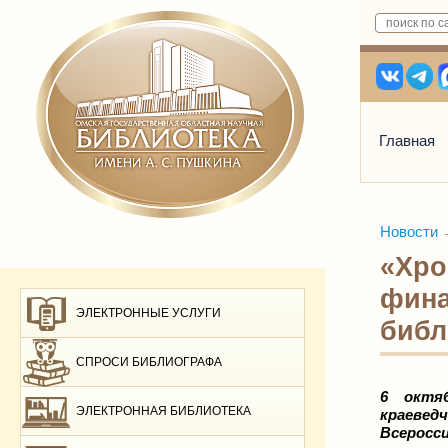
Главная
Новости
«Хро
фина
ЭЛЕКТРОННЫЕ УСЛУГИ
библ
СПРОСИ БИБЛИОГРАФА
6 октяб
ЭЛЕКТРОННАЯ БИБЛИОТЕКА
краевед
Всеросс