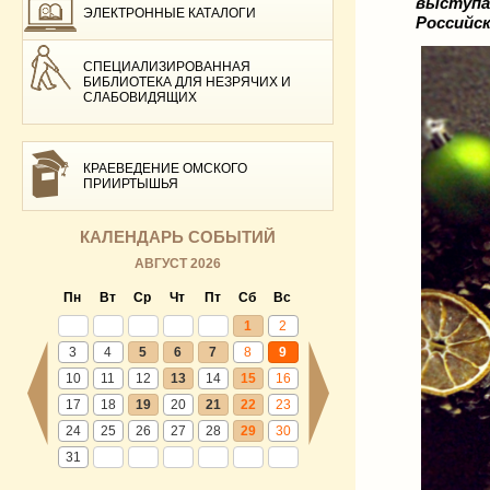
выступа
ЭЛЕКТРОННЫЕ КАТАЛОГИ
Российск
СПЕЦИАЛИЗИРОВАННАЯ
БИБЛИОТЕКА ДЛЯ НЕЗРЯЧИХ И
СЛАБОВИДЯЩИХ
КРАЕВЕДЕНИЕ ОМСКОГО
ПРИИРТЫШЬЯ
КАЛЕНДАРЬ СОБЫТИЙ
АВГУСТ 2026
Пн
Вт
Ср
Чт
Пт
Сб
Вс
1
2
3
4
5
6
7
8
9
10
11
12
13
14
15
16
17
18
19
20
21
22
23
24
25
26
27
28
29
30
31