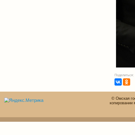
Поделиться:
© Омская го
копировании 