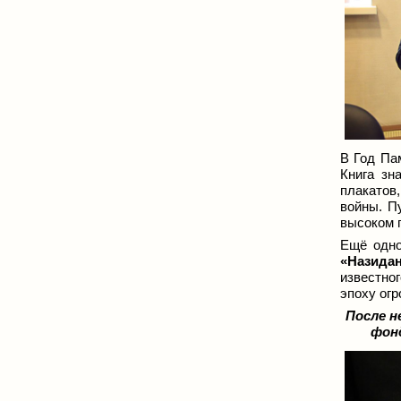
В Год Па
Книга зн
плакато
войны. П
высоком п
Ещё одно
«Назида
известно
эпоху огр
После н
фонд