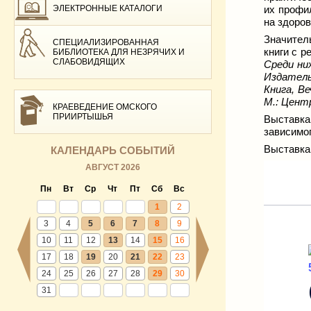
ЭЛЕКТРОННЫЕ КАТАЛОГИ
их профи
на здоров
Значител
СПЕЦИАЛИЗИРОВАННАЯ
книги с р
БИБЛИОТЕКА ДЛЯ НЕЗРЯЧИХ И
СЛАБОВИДЯЩИХ
Среди ни
Издатель
Книга, В
М.: Центр
КРАЕВЕДЕНИЕ ОМСКОГО
ПРИИРТЫШЬЯ
Выставка
зависимо
Выставка
КАЛЕНДАРЬ СОБЫТИЙ
АВГУСТ 2026
Пн
Вт
Ср
Чт
Пт
Сб
Вс
1
2
3
4
5
6
7
8
9
10
11
12
13
14
15
16
17
18
19
20
21
22
23
24
25
26
27
28
29
30
31