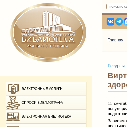
Главная
Ресурсы
Вирт
здор
ЭЛЕКТРОННЫЕ УСЛУГИ
СПРОСИ БИБЛИОГРАФА
11 сентя
популяри
подготов
ЭЛЕКТРОННАЯ БИБЛИОТЕКА
Зависим
практиче