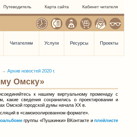
Путеводитель
Карта сайта
Кабинет читателя
Читателям
Услуги
Ресурсы
Проекты
)
→
Архив новостей 2020 г.
ому Омску»
исоединяйтесь к нашему виртуальному променаду с
м, какие сведения сохранились о проектировании и
ах Омской городской думы начала XX в.
нсляций в «самоизолированном формате».
еоальбоме
группы «Пушкинки» ВКонтакте и
плейлисте