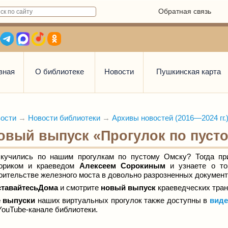
Обратная связь
вная
О библиотеке
Новости
Пушкинская карта
ости
→
Новости библиотеки
→
Архивы новостей (2016—2024 гг.
овый выпуск «Прогулок по пуст
кучились по нашим прогулкам по пустому Омску? Тогда п
р
ориком и краеведом
Алексеем Сорокиным
и узнаете о то
оительстве железного моста в довольно разрозненных документ
ставайтесьДома
и смотрите
новый выпуск
краеведческих тра
е выпуски
наших виртуальных прогулок также доступны
в
вид
YouTube-канале библиотеки
.