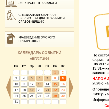
ЭЛЕКТРОННЫЕ КАТАЛОГИ
СПЕЦИАЛИЗИРОВАННАЯ
БИБЛИОТЕКА ДЛЯ НЕЗРЯЧИХ И
СЛАБОВИДЯЩИХ
КРАЕВЕДЕНИЕ ОМСКОГО
ПРИИРТЫШЬЯ
КАЛЕНДАРЬ СОБЫТИЙ
По состо
АВГУСТ 2026
формы:
в
на
англи
Пн
Вт
Ср
Чт
Пт
Сб
Вс
13:31
– на
записатьс
1
2
3
4
5
6
7
8
9
НАПОМИ
2020»
) н
10
11
12
13
14
15
16
Оповеще
17
18
19
20
21
22
23
почту
, у
24
25
26
27
28
29
30
Информац
31
Сп