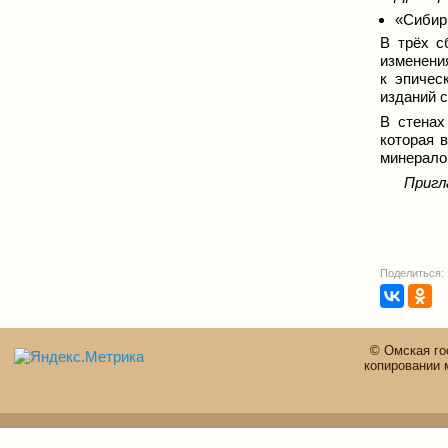
«Сибирь
В трёх с
изменения
к эпичес
изданий 
В стенах
которая 
минералог
Пригл
Поделиться:
© Омская го
копировании 