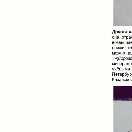
Другая ч
она отра
возвышае
прижизне
можно вы
«Дорог
минерало
учёными 
Петербур
Казанской