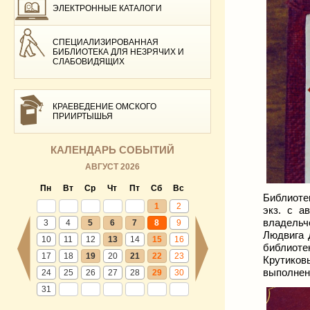
ЭЛЕКТРОННЫЕ КАТАЛОГИ
СПЕЦИАЛИЗИРОВАННАЯ
БИБЛИОТЕКА ДЛЯ НЕЗРЯЧИХ И
СЛАБОВИДЯЩИХ
КРАЕВЕДЕНИЕ ОМСКОГО
ПРИИРТЫШЬЯ
КАЛЕНДАРЬ СОБЫТИЙ
АВГУСТ 2026
Пн
Вт
Ср
Чт
Пт
Сб
Вс
Библиоте
1
2
экз. с а
владельче
3
4
5
6
7
8
9
Людвига 
10
11
12
13
14
15
16
библиоте
17
18
19
20
21
22
23
Крутиков
выполненн
24
25
26
27
28
29
30
31