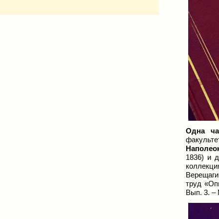
Одна ча
факульте
Наполео
1836) и 
коллекци
Верещаги
труд «Опи
Вып. 3.
–