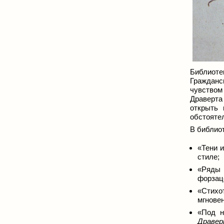
Библиоте
Гражданс
чувством
Драверта
открыть 
обстоятел
В библио
«Тени и
стиле;
«Ряды 
форзац
«Стихо
мгновен
«Под н
Драверт