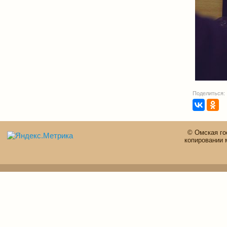
Поделиться:
© Омская го
копировании 