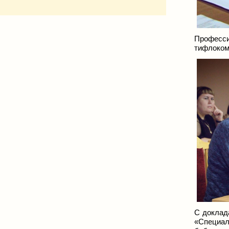
Професси
тифлоком
С доклад
«Специа