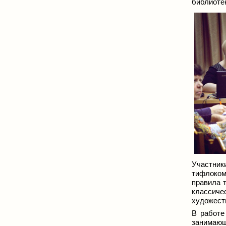
библиоте
Участник
тифлоком
правила 
классич
художест
В работе
занимающ