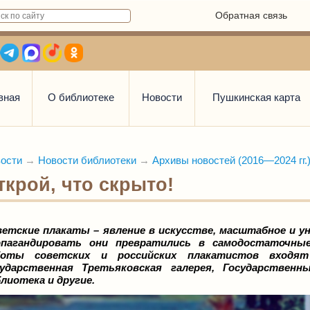
Обратная связь
вная
О библиотеке
Новости
Пушкинская карта
ости
→
Новости библиотеки
→
Архивы новостей (2016—2024 гг.
ткрой, что скрыто!
етские плакаты – явление в искусстве, масштабное и у
опагандировать они превратились в самодостаточные
боты советских и российских плакатистов входят
сударственная Третьяковская галерея, Государственн
лиотека и другие.