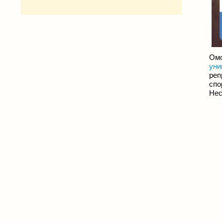
Омс
уни
реп
спо
Нес