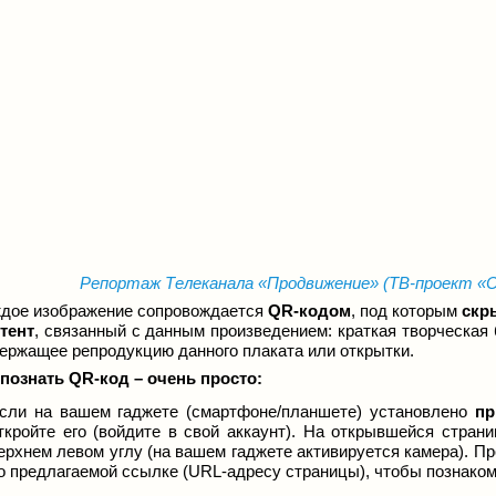
Репортаж
Телеканала «Продвижение»
(
ТВ-проект
«
С
дое изображение сопровождается
QR-кодом
, под которым
скр
тент
, связанный с данным произведением: краткая творческая 
ержащее репродукцию данного плаката или открытки.
познать QR-код
– очень просто:
сли на вашем гаджете (смартфоне/планшете) установлено
пр
ткройте его (войдите в свой аккаунт). На открывшейся стран
ерхнем левом углу (на вашем гаджете активируется камера). П
о предлагаемой ссылке (URL-адресу страницы), чтобы познаком