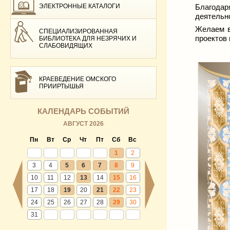
ЭЛЕКТРОННЫЕ КАТАЛОГИ
Благода
деятельн
Желаем в
СПЕЦИАЛИЗИРОВАННАЯ
проектов 
БИБЛИОТЕКА ДЛЯ НЕЗРЯЧИХ И
СЛАБОВИДЯЩИХ
КРАЕВЕДЕНИЕ ОМСКОГО
ПРИИРТЫШЬЯ
КАЛЕНДАРЬ СОБЫТИЙ
АВГУСТ 2026
Пн
Вт
Ср
Чт
Пт
Сб
Вс
1
2
3
4
5
6
7
8
9
10
11
12
13
14
15
16
17
18
19
20
21
22
23
24
25
26
27
28
29
30
31