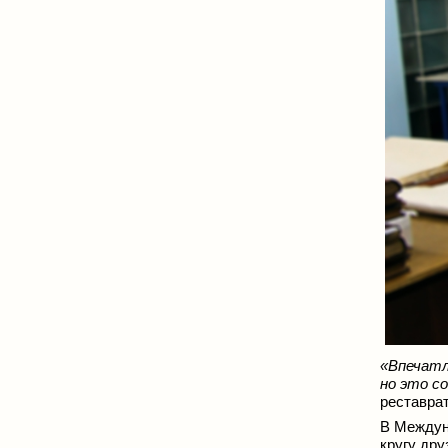
«Впечатл
но это с
реставрат
В Междун
кругу дру