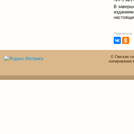
В заверш
изданиям
настоящи
Поделиться:
© Омская го
копировании 