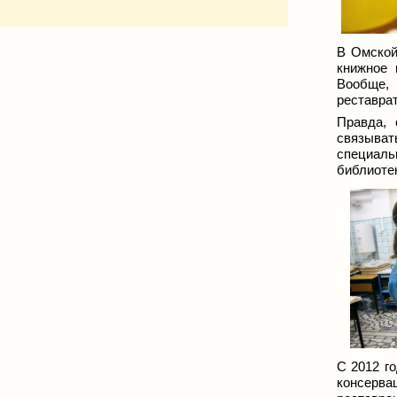
В Омской
книжное 
Вообще, 
реставрат
Правда, 
связыват
специаль
библиотек
С 2012 го
консерва