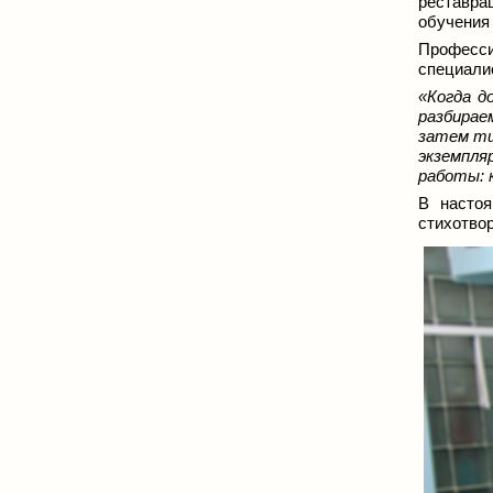
реставра
обучения 
Професси
специалис
«Когда д
разбирае
затем тщ
экземпля
работы: 
В настоя
стихотвор