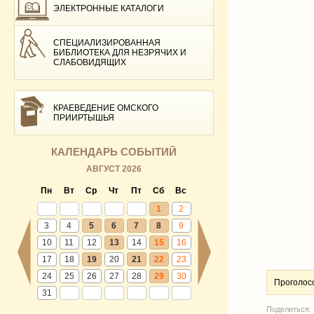
ЭЛЕКТРОННЫЕ КАТАЛОГИ
СПЕЦИАЛИЗИРОВАННАЯ
БИБЛИОТЕКА ДЛЯ НЕЗРЯЧИХ И
СЛАБОВИДЯЩИХ
КРАЕВЕДЕНИЕ ОМСКОГО
ПРИИРТЫШЬЯ
КАЛЕНДАРЬ СОБЫТИЙ
АВГУСТ 2026
Пн
Вт
Ср
Чт
Пт
Сб
Вс
1
2
3
4
5
6
7
8
9
10
11
12
13
14
15
16
17
18
19
20
21
22
23
24
25
26
27
28
29
30
Проголос
31
Поделиться: