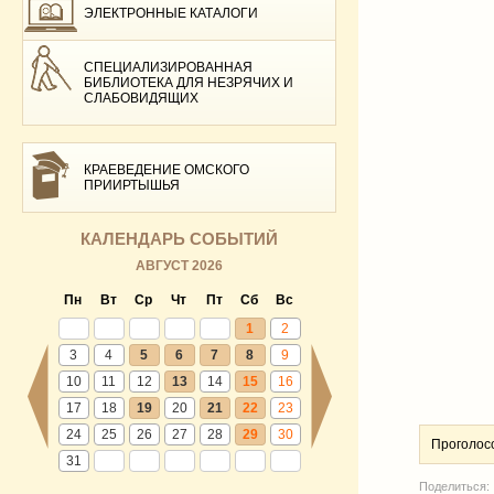
ЭЛЕКТРОННЫЕ КАТАЛОГИ
СПЕЦИАЛИЗИРОВАННАЯ
БИБЛИОТЕКА ДЛЯ НЕЗРЯЧИХ И
СЛАБОВИДЯЩИХ
КРАЕВЕДЕНИЕ ОМСКОГО
ПРИИРТЫШЬЯ
КАЛЕНДАРЬ СОБЫТИЙ
АВГУСТ 2026
Пн
Вт
Ср
Чт
Пт
Сб
Вс
1
2
3
4
5
6
7
8
9
10
11
12
13
14
15
16
17
18
19
20
21
22
23
24
25
26
27
28
29
30
Проголос
31
Поделиться: