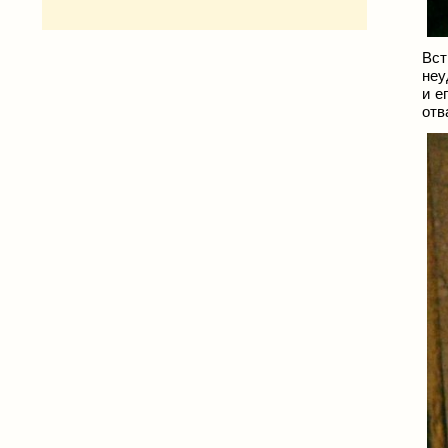
Вст
неу
и е
отв