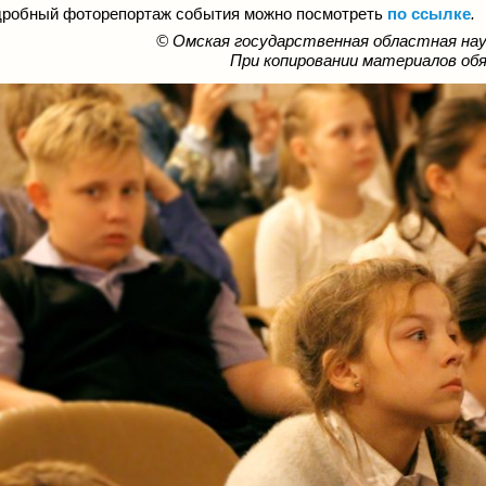
робный фоторепортаж события можно посмотреть
по ссылке
.
© Омская государственная областная науч
При копировании материалов об