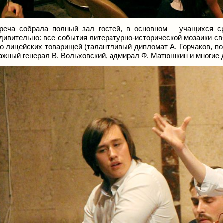
реча собрала полный зал гостей, в основном – учащихся с
дивительно: все события литературно-исторической мозаики св
го лицейских товарищей (талантливый дипломат А. Горчаков, по
ажный генерал В. Вольховский, адмирал Ф. Матюшкин и многие д