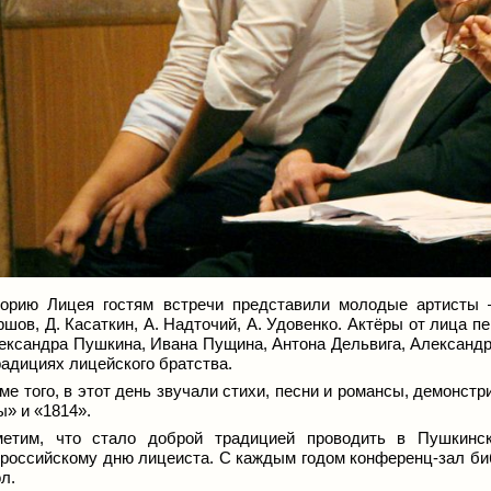
орию Лицея гостям встречи представили молодые артисты –
шов, Д. Касаткин, А. Надточий, А. Удовенко. Актёры от лица п
ександра Пушкина, Ивана Пущина, Антона Дельвига, Александра
радициях лицейского братства.
ме того, в этот день звучали стихи, песни и романсы, демонс
ы» и «1814».
етим, что стало доброй традицией проводить в Пушкинск
российскому дню лицеиста. С каждым годом конференц-зал би
л.