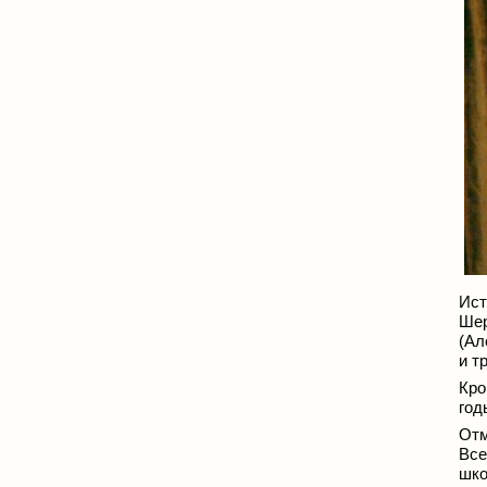
Ист
Шер
(Ал
и т
Кро
год
Отм
Все
шко