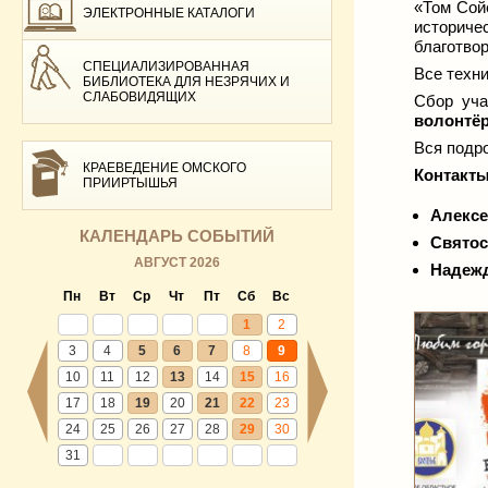
«Том Сой
ЭЛЕКТРОННЫЕ КАТАЛОГИ
историч
благотво
СПЕЦИАЛИЗИРОВАННАЯ
Все техн
БИБЛИОТЕКА ДЛЯ НЕЗРЯЧИХ И
СЛАБОВИДЯЩИХ
Сбор уча
волонтё
Вся подр
КРАЕВЕДЕНИЕ ОМСКОГО
Контакты
ПРИИРТЫШЬЯ
Алексе
КАЛЕНДАРЬ СОБЫТИЙ
Святос
АВГУСТ 2026
Надежд
Пн
Вт
Ср
Чт
Пт
Сб
Вс
1
2
3
4
5
6
7
8
9
10
11
12
13
14
15
16
17
18
19
20
21
22
23
24
25
26
27
28
29
30
31