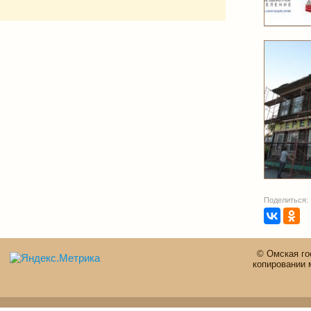
Поделиться:
© Омская го
копировании 