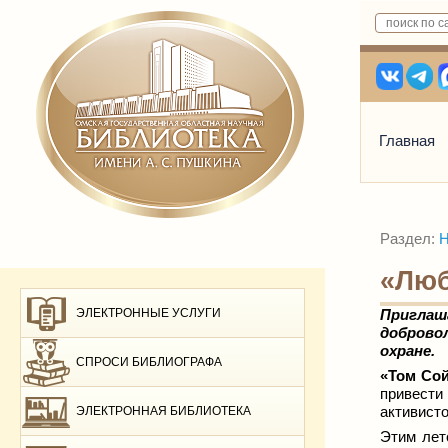
Главная
Раздел:
Н
«Люб
ЭЛЕКТРОННЫЕ УСЛУГИ
Приглаш
доброво
охране.
СПРОСИ БИБЛИОГРАФА
«Том Со
привести
активист
ЭЛЕКТРОННАЯ БИБЛИОТЕКА
Этим лет