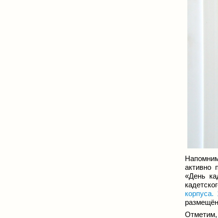
Напомним
активно 
«День ка
кадетско
корпуса. 
размещё
Отметим,