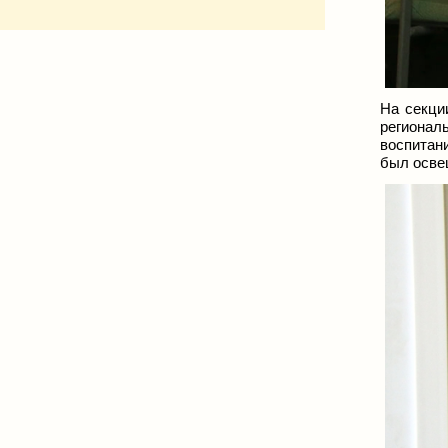
На секци
регионал
воспитани
был осве