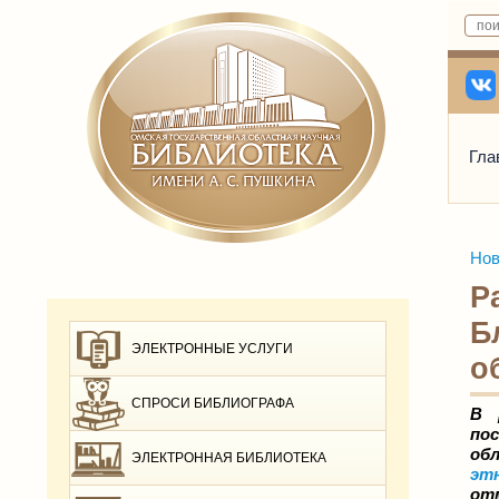
Гла
Нов
Р
Б
ЭЛЕКТРОННЫЕ УСЛУГИ
о
СПРОСИ БИБЛИОГРАФА
В 
по
об
ЭЛЕКТРОННАЯ БИБЛИОТЕКА
эт
отм