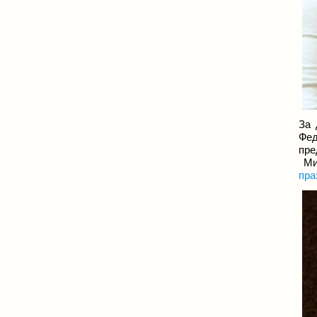
За 
Фед
пре
Мин
пра