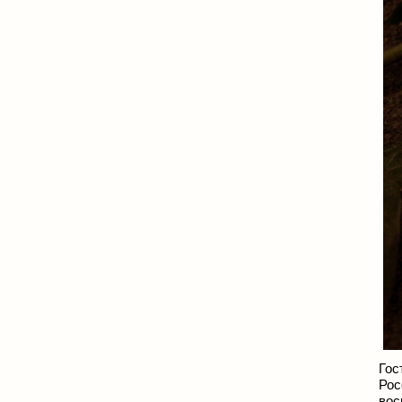
Гос
Рос
вос