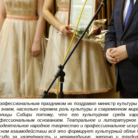
рофессиональным праздником их поздравил министр культур
 знаем, насколько огромна роль культуры в современном мир
олицы Сибири потому, что его культурная среда хара
фессиональным основанием. Театральное и литературное 
одеятельное народное творчество и профессиональное искус
ном взаимодействии всё это формирует культурный облик О
сибо за увлечённость и неравнодушие, энергию и трудо