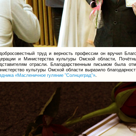
добросовестный труд и верность профессии он вручил Благ
ерации и Министерства культуры Омской области, Почётн
дставителям отрасли. Благодарственным письмом была отм
истерство культуры Омской области выразило благодарность
здника
«
Масленичное гуляние "Солнцеград"»
.