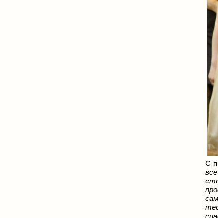
С п
все
ст
про
сам
тес
спа