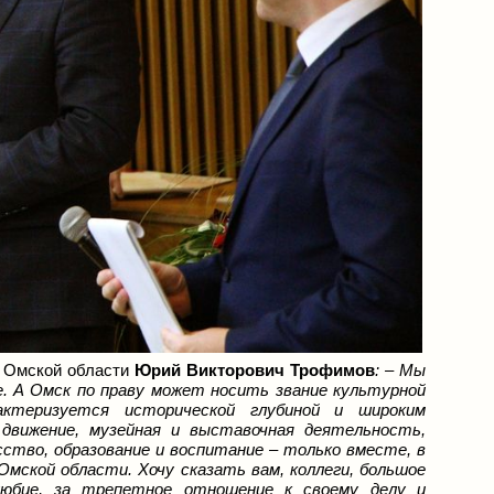
ы Омской области
Юрий Викторович Трофимов
: – Мы
е. А Омск по праву может носить звание культурной
ктеризуется исторической глубиной и широким
движение, музейная и выставочная деятельность,
ство, образование и воспитание
–
только вместе, в
мской области. Хочу сказать вам, коллеги, большое
любие, за трепетное отношение к своему делу и