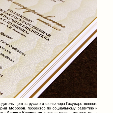
одитель центра русского фольклора Государственного
рий Морозов
, проректор по социальному развитию и
тета
Даниил Крапчунов
и искусствовед, историк моды