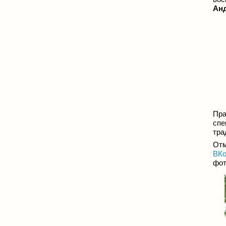
Ан
Пра
сп
тра
От
ВКо
фот