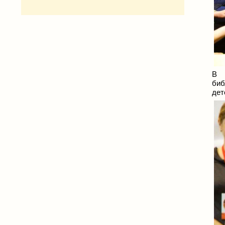
В 
биб
дет