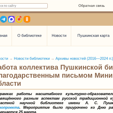
Обратная связь
вная
О библиотеке
Новости
Пушкинская карта
ости
→
Новости библиотеки
→
Архивы новостей (2016—2024 гг.
абота коллектива Пушкинской би
лагодарственным письмом Мини
бласти
рамках работы масштабного культурно-образовател
свящённого разным аспектам русской традиционной к
ластной научной библиотеке имени А. С. Пуш
нопроекта
. Мероприятие было приурочено ко Дню ра
ечается 25 марта.