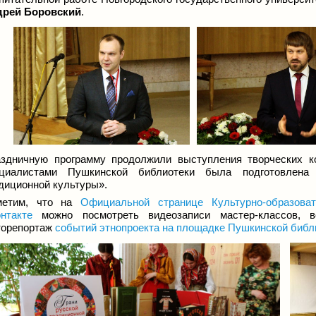
дрей Боровский
.
здничную программу продолжили выступления творческих к
ециалистами Пушкинской библиотеки была подготовлена 
диционной культуры».
метим, что на
Официальной странице Культурно-образова
нтакте
можно посмотреть видеозаписи мастер-классов, 
орепортаж
событий этнопроекта на площадке Пушкинской библ