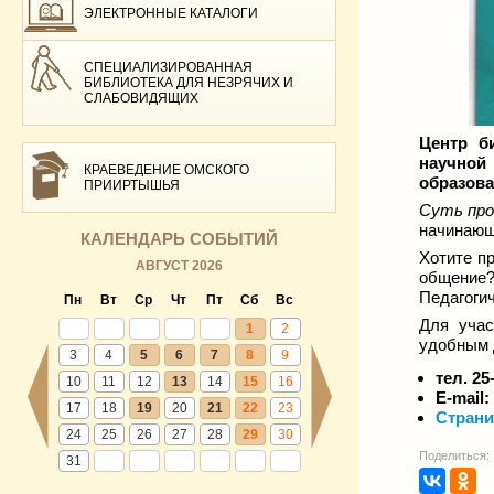
ЭЛЕКТРОННЫЕ КАТАЛОГИ
СПЕЦИАЛИЗИРОВАННАЯ
БИБЛИОТЕКА ДЛЯ НЕЗРЯЧИХ И
СЛАБОВИДЯЩИХ
Центр б
научной
КРАЕВЕДЕНИЕ ОМСКОГО
образова
ПРИИРТЫШЬЯ
Суть пр
начинающ
КАЛЕНДАРЬ СОБЫТИЙ
Хотите п
АВГУСТ 2026
общение?
Педагоги
Пн
Вт
Ср
Чт
Пт
Сб
Вс
Для учас
1
2
удобным 
3
4
5
6
7
8
9
тел. 25
10
11
12
13
14
15
16
E-mail:
17
18
19
20
21
22
23
Страни
24
25
26
27
28
29
30
Поделиться:
31