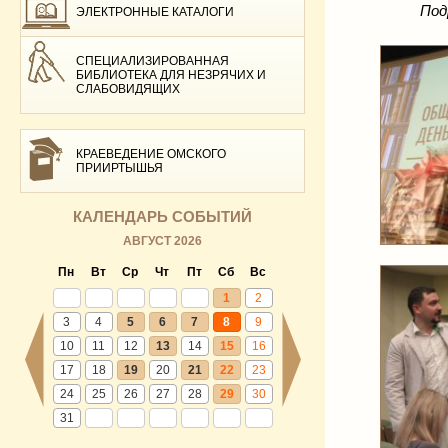
Под
ЭЛЕКТРОННЫЕ КАТАЛОГИ
СПЕЦИАЛИЗИРОВАННАЯ
БИБЛИОТЕКА ДЛЯ НЕЗРЯЧИХ И
СЛАБОВИДЯЩИХ
КРАЕВЕДЕНИЕ ОМСКОГО
ПРИИРТЫШЬЯ
КАЛЕНДАРЬ СОБЫТИЙ
АВГУСТ 2026
Пн
Вт
Ср
Чт
Пт
Сб
Вс
1
2
3
4
5
6
7
8
9
10
11
12
13
14
15
16
17
18
19
20
21
22
23
24
25
26
27
28
29
30
31