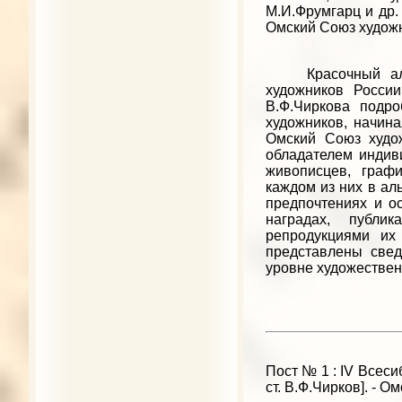
М.И.Фрумгарц и др. -
Омский Союз худож
Красочный альбо
художников России
В.Ф.Чиркова подро
художников, начина
Омский Союз худо
обладателем индив
живописцев, графи
каждом из них в а
предпочтениях и ос
наградах, публи
репродукциями их
представлены свед
уровне художествен
Пост № 1 : IV Всесиб
ст. В.Ф.Чирков]. - Омс