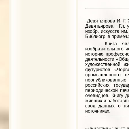
Девятьярова И. Г. 
Девятьярова ; Гл. 
изобр. искусств им.
Библиогр. в примеч.: 
Книга является
изобразительного и
историю профессио
деятельности «Обще
художественной ж
футуристов «Черв
промышленного те
неопубликованные 
российских госуд
периодической печ
очевидцев. Книгу д
живших и работавши
свод данных о ни
источниках.
«Династия» : выст. п