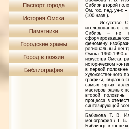
Паспорт города
Сибири второй полов
Ом. гос. пед. ун-т. 
(100 назв.).
История Омска
Искусство Сибир
исследованных со
Памятники
Сибирь – не то
сформировавшегося
Городские храмы
феномену изобрази
региональный центр
Омска 1960-1990-х
Город в поэзии
искусства Омска, р
историческом конте
Библиография
в первой половине
художественного п
графики, образно-
самых ярких явлен
мастеров разных по
второй половины 
процесса в отечест
синтезирующей всев
Бабикова Т. В. И
монография / Т. В. 
Библиогр. в конце кн