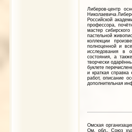
Либеров-центр осн
Николаевича Либеро
Российской академи
профессора, почё
мастер сибирского
пастельной живопис
коллекции произв
полноценной и вс
исследования в о
состояния, а такж
творчески одарённы
буклете перечислен
и краткая справка
работ, описание ос
дополнительная инф
Омская организаци
Ом. обл., Союз худ