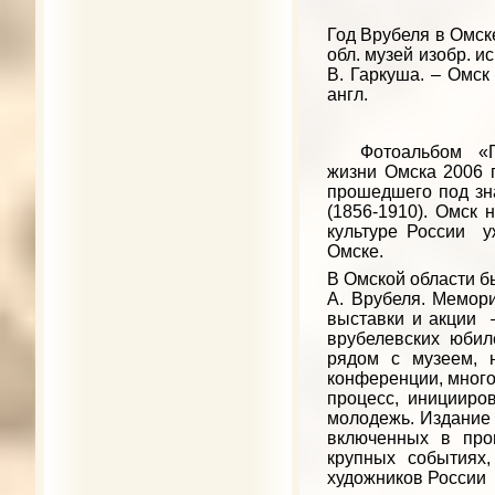
Год Врубеля в Омске
обл. музей изобр. ис
В. Гаркуша. – Омск 
англ.
Фотоальбом «Год 
жизни Омска 2006 г
прошедшего под зна
(1856-1910). Омск 
культуре России у
Омске.
В Омской области б
А. Врубеля. Мемор
выставки и акции 
врубелевских юбил
рядом с музеем, 
конференции, много
процесс, иницииро
молодежь. Издание 
включенных в про
крупных событиях
художников России 