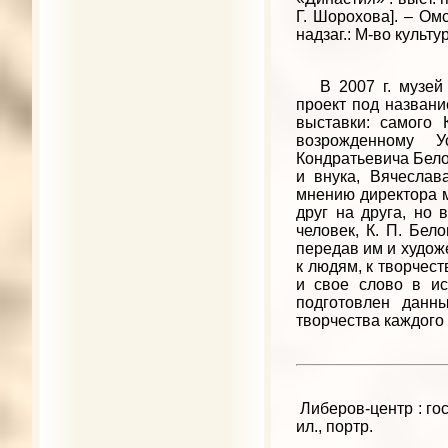
Г. Шорохова]. – Омск
надзаг.: М-во культу
В 2007 г. музей 
проект под назван
выставки: самого
возрожденному У
Кондратьевича Бело
и внука, Вячеслав
мнению директора м
друг на друга, но 
человек, К. П. Бел
передав им и худож
к людям, к творчес
и свое слово в ис
подготовлен данн
творчества каждого
Либеров-центр : гос.
ил., портр.