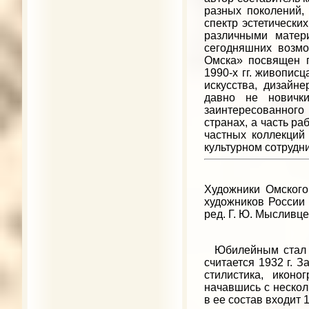
разных поколений,
спектр эстетически
различными матер
сегодняшних возмо
Омска» посвящен п
1990-х гг. живопис
искусства, дизайн
давно не новичк
заинтересованного
странах, а часть р
частных коллекций
культурном сотрудн
Художники Омского 
художников России 
ред. Г. Ю. Мысливцева
Юбилейным стал 20
считается 1932 г. 
стилистика, иконо
начавшись с нескол
в ее состав входит