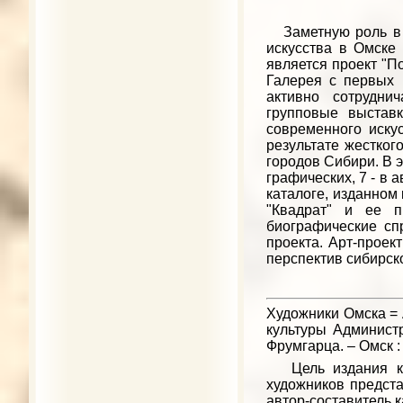
Заметную роль в 
искусства в Омске
является проект "По
Галерея с первых 
активно сотрудни
групповые выставк
современного иску
результате жестког
городов Сибири. В 
графических, 7 - в а
каталоге, изданном
"Квадрат" и ее п
биографические сп
проекта. Арт-проек
перспектив сибирско
Художники Омска = Ar
культуры Администра
Фрумгарца. – Омск : 
Цель издания кат
художников предста
автор-составитель 