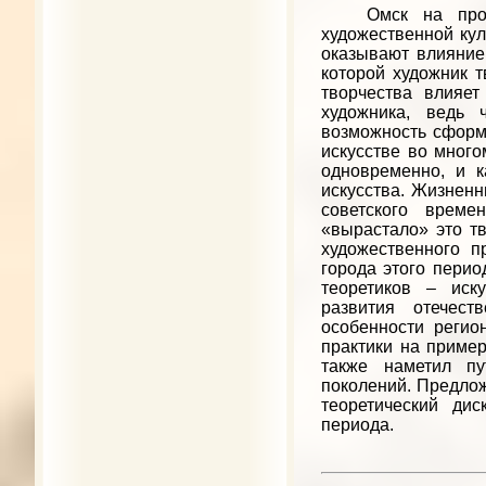
Омск на протяж
художественной кул
оказывают влияние 
которой художник т
творчества влияе
художника, ведь 
возможность сформ
искусстве во мног
одновременно, и 
искусства. Жизненн
советского време
«вырастало» это т
художественного п
города этого перио
теоретиков – иск
развития отечест
особенности регио
практики на приме
также наметил пу
поколений. Предлож
теоретический ди
периода.