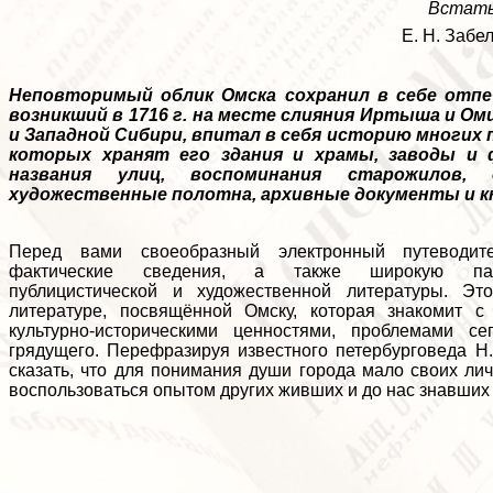
Встать
Е. Н. Забе
Неповторимый облик Омска сохранил в себе отпе
возникший в 1716 г. на месте слияния Иртыша и Оми
и Западной Сибири, впитал в себя историю многих 
которых хранят его здания и храмы, заводы и 
названия улиц, воспоминания старожилов
художественные полотна, архивные документы и к
Перед вами своеобразный электронный путеводит
фактические сведения, а также широкую пано
публицистической и художественной литературы. Эт
литературе, посвящённой Омску, которая знакомит с 
культурно-историческими ценностями, проблемами с
грядущего. Перефразируя известного петербурговеда Н
сказать, что для понимания души города мало своих ли
воспользоваться опытом других живших и до нас знавших 