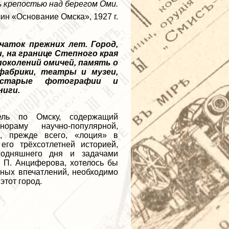
 крепостью над берегом Оми.
лин
«
Основание Омска
»
, 1927 г.
чаток прежних лет. Город,
, на границе Степного края
поколений омичей, память о
фабрики, театры и музеи,
, старые фотографии и
ниги.
ель по Омску, содержащий
раму научно-популярной,
о, прежде всего,
«
лоция
»
в
его трёхсотлетней историей,
егодняшнего дня и задачами
. П. Анциферова, хотелось бы
чных впечатлений, необходимо
этот город.