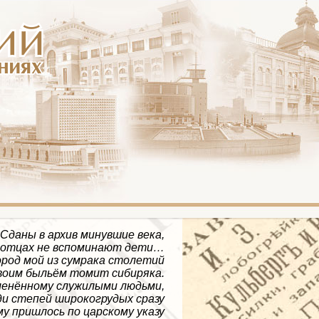
Сданы в архив минувшие века,
 отцах не вспоминают дети…
ород мой из сумрака столетий
воим быльём томит сибиряка.
енённому служилыми людьми,
и степей широкогрудых сразу
у пришлось по царскому указу