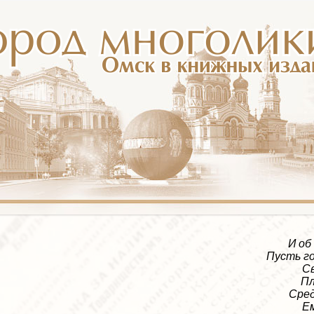
И об
Пусть г
С
Пл
Сред
Ем