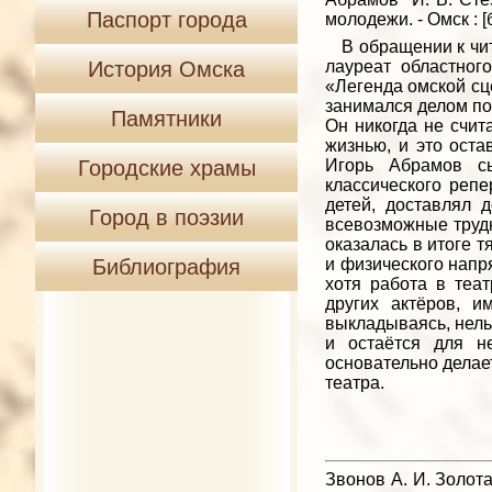
Паспорт города
молодежи. - Омск : [б. 
В обращении к чита
История Омска
лауреат областног
«Легенда омской сце
занимался делом по 
Памятники
Он никогда не счит
жизнью, и это оста
Городские храмы
Игорь Абрамов сы
классического репе
детей, доставлял 
Город в поэзии
всевозможные трудн
оказалась в итоге 
Библиография
и физического напря
хотя работа в теа
других актёров, и
выкладываясь, нель
и остаётся для н
основательно делает
театра.
Звонов А. И. Золота