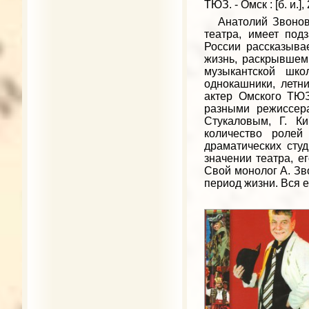
ТЮЗ. - Омск : [б. и.]
Анатолий Звонов п
театра, имеет под
России рассказывае
жизнь, раскрывшем 
музыкантской шко
однокашники, летн
актер Омского ТЮЗ
разными режиссера
Стукаловым, Г. К
количество ролей
драматических сту
значении театра, е
Свой монолог А. Зв
период жизни. Вся е