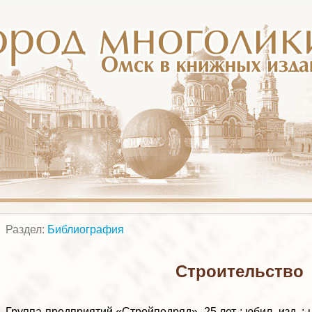
Раздел:
Библиография
Строительство
Группа предприятий «Стройподряд», 25 лет : юбил. изд. : н