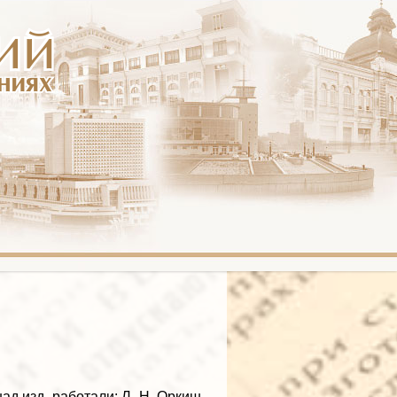
ад изд. работали: Л. Н. Оркиш,