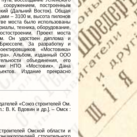
м сооружением, построенным
кий (Дальний Восток). Общая
дами – 3100 м, высота пилонов
стве моста было использованы
иалы, техника, оборудование,
стостроении. Проект моста
ым. Он удостоен диплома и
Брюсселе. За разработку и
оектировщиков «Мостовика»
ура». Альбом, изданный ООО
ельности объединения, его
ными НПО «Мостовик». Дана
ъектов. Издание прекрасно
дателей «Союз строителей Ом.
 В. К. Вдовин и др.]. – Омск :
троителей Омской области и
энциклопедией строительного