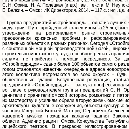
С. Н. Оркиш, Н. А. Полецкая [и др.] ; авт. текста: М. Неуп
Е. Белкин. – Омск : ИК Директория, 2014. – 117 с. : ил., цв. и
Группа предприятий «Стройподряд» – одна из лучших к
индустрии. Путь, пройденный коллективом за 25 лет, вмес
утверждения на региональном рынке строительны
преодоления кризисных проблем и реформировани
различных объектах в разных регионах. Сегодня «Стройп
с собственной мощной производственной базой, широки
строительно-монтажных услуг, способное решать практич
силами, не прибегая к помощи посредников. За дв
«Стройподрядом» сдано более 100 объектов самого разли
годом становятся известны очередные адреса новострое
этого коллектива встречаются во всех округах – буд
общественные здания. Безупречная репутация, стаби
предприятий «Стройподряда» – заслуга профессиональн
во главе с руководителем группы предприятий С. Н. О
ценители и хранители омской истории, романтики и патр
их мастерству и усилиям обрели вторую жизнь омские ис
архитектуры, культовые сооружения, объекты культуры: 
часовня Иверской Божьей Матери, Серафимо-Алексеевс
камерной музыки, пожарная каланча, здания Законо
области, Администрации г. Омска, Консульства Республик
лицейского театров. В прекрасно иллюстрированном