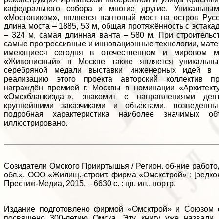
кафедрального собора и многие другие. Уникальны
«Мостовиком», является вантовый мост на остров Русс
длина моста – 1885, 53 м, общая протяжённость с эстака
– 324 м, самая длинная ванта – 580 м. При строитель
самые прогрессивные и инновационные технологии, матер
имеющиеся сегодня в отечественном и мировом мо
«Живописный» в Москве также является уникальн
серебряной медали выставки инженерных идей в 
реализацию этого проекта авторский коллектив пр
награждён премией г. Москвы в номинации «Архитект
«Омскбланкиздат», знакомит с направлениями деят
крупнейшими заказчиками и объектами, возведен
подробная характеристика наиболее значимых об
иллюстрировано.
Созидатели Омского Прииртышья / Регион. об-ние работо
обл.», ООО «Жилищ.-строит. фирма «Омскстрой» ; [редкол.:
Престиж-Медиа, 2015. – 6630 с. : цв. ил., портр.
Издание подготовлено фирмой «Омсктрой» и Союзом с
посвящено 300-летию Омска. Эту книгу уже назвали 