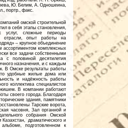
окоева, Ю. Белим, А. Одношеина,
л., портр., факс.
омпаний омской строительной
тил в себя этапы становления,
х услуг, сложные периоды
я отрасли, опыт работы на
одряд» – крупное объединение
м ассортиментом комплексных
ески все задачи собственными
а с половиной десятилетия
чного назначения, и с каждым
к. В Омске результаты работы
ь то удобные жилые дома или
льность и надёжность работы
ого коллектива специалистов
ркишем. В компании работают
иоты своего города. Благодаря
торические здания, памятники
восстановлены Тарские ворота,
кая часовня, Зал органной и
дательного собрания Омской
и Казахстан, драматического и
 альбоме, подготовленном к