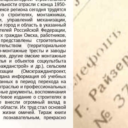
льности отрасли с конца 1950-
ексе региона сегодня трудятся
о строителях, монтажниках,
и, управлений механизации,
и город и область в указанный
телей Российской Федерации,
х граждан Омска, работников,
редставлены строительные
ельством (территориальное
но-монтажные тресты и заводы
лов, другие омские монтажные
лья и объектов соцкультбыта
жданстрой» и др.), сельским
ции (Омскгражданпроект,
е дана информация об учебных
данных в период перехода на
 отраслью и профессиональных
вные документы, воспоминания
Новое издание о строителях в
е внесли огромный вклад в
области. Их труд стал основой
 жизни омичей. Тираж книги
 познавательным, прекрасно