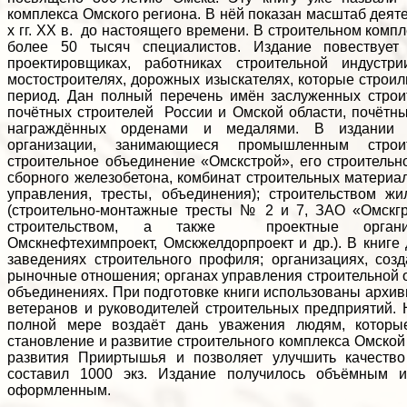
комплекса Омского региона. В нёй показан масштаб деяте
х гг.
XX
в. до настоящего времени. В строительном компл
более 50 тысяч специалистов. Издание повествует 
проектировщиках, работниках строительной индустри
мостостроителях, дорожных изыскателях, которые строил
период. Дан полный перечень имён заслуженных строи
почётных строителей России и Омской области, почётны
награждённых орденами и медалями. В издании п
организации, занимающиеся промышленным строит
строительное объединение «Омскстрой», его строитель
сборного железобетона, комбинат строительных материа
управления, тресты, объединения); строительством жи
(строительно-монтажные тресты № 2 и 7, ЗАО «Омскгра
строительством, а также проектные организа
Омскнефтехимпроект, Омскжелдорпроект и др.). В книг
заведениях строительного профиля; организациях, соз
рыночные отношения; органах управления строительной
объединениях. При подготовке книги использованы архи
ветеранов и руководителей строительных предприятий. 
полной мере воздаёт дань уважения людям, которы
становление и развитие строительного комплекса Омской 
развития Прииртышья и позволяет улучшить качество
составил 1000 экз. Издание получилось объёмным и
оформленным.