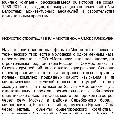
юбилею компании, рассказывается об истории её созда
1989-2014 гг.; людях, формирующих современный обли
целостных архитектурных ансамблей и строительст
оригинальным проектам.
Искусство строить... / НПО «Мостовик». – Омск : [Омскбланкиз
Научно-производственная фирма «Мостовик» возникло в 1
технического творчества молодежи с одноимённым назв
переименована в НПО «Мостовик», ставшее впоследст
строительным предприятием России. НПО «Мостовик» – 
Омска и крупнейший налогоплательщик региона. Основн
проектирование и строительство транспортных сооружен
полный комплекс подрядных работ: изыскания и пр
металлических и железобетонных конструкций, строи
эксплуатацию. На протяжении 25 лет «Мостовик» – уч
ответственных проектов регионального и общеросс
олимпийские объекты в Сочи, мостовой переход на остро
через реку Москву в районе Серебряного бора, 
метрополитена, Красногорский гидроузел на Иртыше, Са
через Иртыш, объекты общегородского хозяйства
реконструкция Иртышской набережной и улицы Красный 