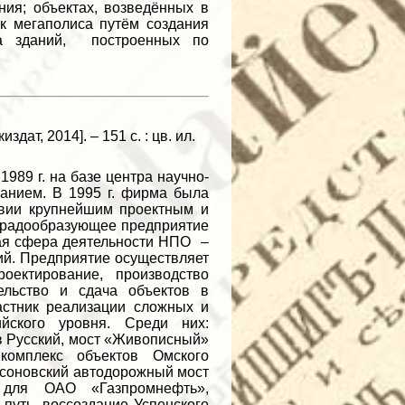
ния; объектах, возведённых в
к мегаполиса путём создания
ва зданий, построенных по
дат, 2014]. – 151 с. : цв. ил.
989 г. на базе центра научно-
анием. В 1995 г. фирма была
вии крупнейшим проектным и
градообразующее предприятие
ая сфера деятельности НПО –
ий. Предприятие осуществляет
оектирование, производство
тельство и сдача объектов в
астник реализации сложных и
ийского уровня. Среди них:
в Русский, мост «Живописный»
комплекс объектов Омского
мсоновский автодорожный мост
 для ОАО «Газпромнефть»,
путь, воссоздание Успенского