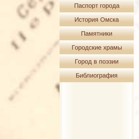
Паспорт города
История Омска
Памятники
Городские храмы
Город в поэзии
Библиография